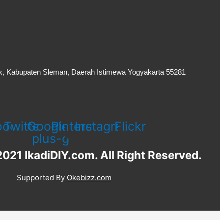
k, Kabupaten Sleman, Daerah Istimewa Yogyakarta 55281
book-
Twitter
Google-
Pinterest
Instagram
Flickr
plus-g
021 IkadiDIY.com. All Right Reserved.
Supported By
Okebizz.com