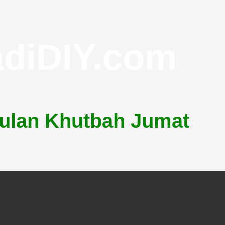
adiDIY.com
lan Khutbah Jumat