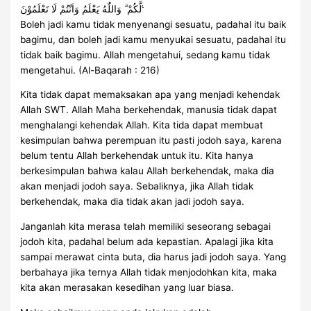
لَّكُمْ ۗ وَاللّٰهُ يَعْلَمُ وَاَنْتُمْ لَا تَعْلَمُوْنَ ࣖ
Boleh jadi kamu tidak menyenangi sesuatu, padahal itu baik
bagimu, dan boleh jadi kamu menyukai sesuatu, padahal itu
tidak baik bagimu. Allah mengetahui, sedang kamu tidak
mengetahui. (Al-Baqarah : 216)
Kita tidak dapat memaksakan apa yang menjadi kehendak
Allah SWT. Allah Maha berkehendak, manusia tidak dapat
menghalangi kehendak Allah. Kita tida dapat membuat
kesimpulan bahwa perempuan itu pasti jodoh saya, karena
belum tentu Allah berkehendak untuk itu. Kita hanya
berkesimpulan bahwa kalau Allah berkehendak, maka dia
akan menjadi jodoh saya. Sebaliknya, jika Allah tidak
berkehendak, maka dia tidak akan jadi jodoh saya.
Janganlah kita merasa telah memiliki seseorang sebagai
jodoh kita, padahal belum ada kepastian. Apalagi jika kita
sampai merawat cinta buta, dia harus jadi jodoh saya. Yang
berbahaya jika ternya Allah tidak menjodohkan kita, maka
kita akan merasakan kesedihan yang luar biasa.