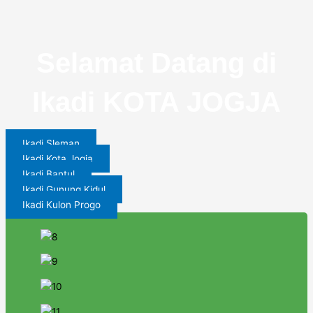
Selamat Datang di
Ikadi KOTA JOGJA
Ikadi Sleman
Ikadi Kota Jogja
Ikadi Bantul
Ikadi Gunung Kidul
Ikadi Kulon Progo