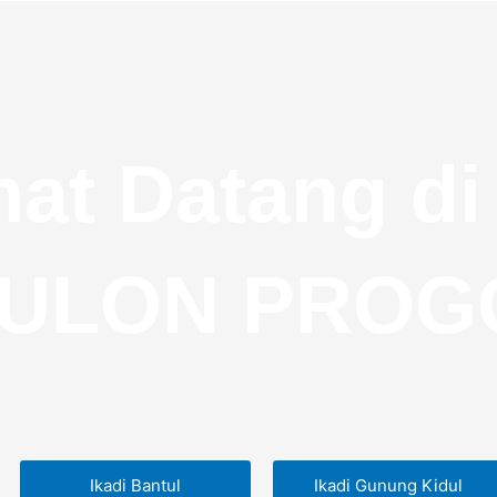
at Datang di
 KULON PROG
Ikadi Bantul
Ikadi Gunung Kidul