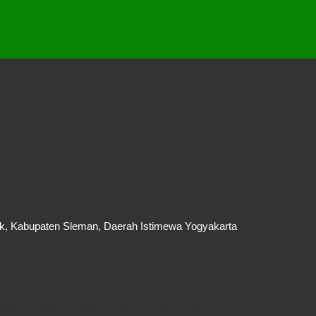
k, Kabupaten Sleman, Daerah Istimewa Yogyakarta
F
T
G
P
I
F