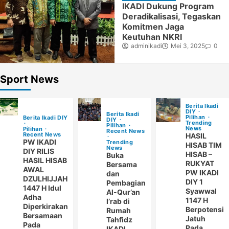
IKADI Dukung Program
Deradikalisasi, Tegaskan
Komitmen Jaga
Keutuhan NKRI
adminikadi
Mei 3, 2025
0
Sport News
Berita Ikadi
DIY
Berita Ikadi
Pilihan
Berita Ikadi DIY
DIY
Trending
Pilihan
News
Pilihan
Recent News
Recent News
HASIL
PW IKADI
Trending
HISAB TIM
News
DIY RILIS
HISAB –
Buka
HASIL HISAB
RUKYAT
Bersama
AWAL
PW IKADI
dan
DZULHIJJAH
DIY 1
Pembagian
1447 H Idul
Syawwal
Al-Qur’an
Adha
1147 H
I’rab di
Diperkirakan
Berpotensi
Rumah
Bersamaan
Jatuh
Tahfidz
Pada
Pada
IKADI