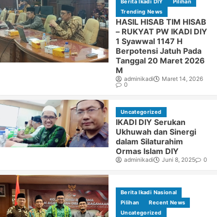
Berita Ikadi DIY
Pilihan
Trending News
HASIL HISAB TIM HISAB
– RUKYAT PW IKADI DIY
1 Syawwal 1147 H
Berpotensi Jatuh Pada
Tanggal 20 Maret 2026
M
adminikadi
Maret 14, 2026
0
Uncategorized
IKADI DIY Serukan
Ukhuwah dan Sinergi
dalam Silaturahim
Ormas Islam DIY
adminikadi
Juni 8, 2025
0
Berita Ikadi Nasional
Pilihan
Recent News
Uncategorized