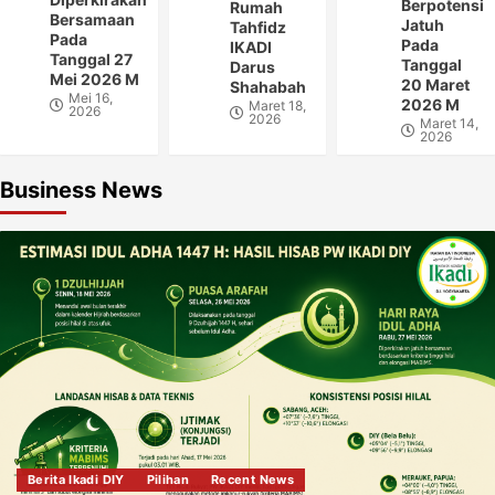
Berpotensi
Rumah
Bersamaan
Jatuh
Tahfidz
Pada
Pada
IKADI
Tanggal 27
Tanggal
Darus
Mei 2026 M
20 Maret
Shahabah
Mei 16,
2026 M
Maret 18,
2026
2026
Maret 14,
2026
Business News
Berita Ikadi DIY
Pilihan
Recent News