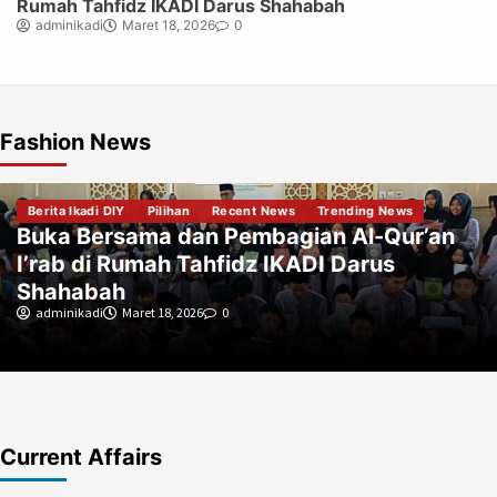
Rumah Tahfidz IKADI Darus Shahabah
adminikadi
Maret 18, 2026
0
Fashion News
Berita Ikadi DIY
Pilihan
Trending News
HASIL HISAB TIM HISAB – RUKYAT PW
IKADI DIY 1 Syawwal 1147 H Berpotensi
Jatuh Pada Tanggal 20 Maret 2026 M
adminikadi
Maret 14, 2026
0
Current Affairs