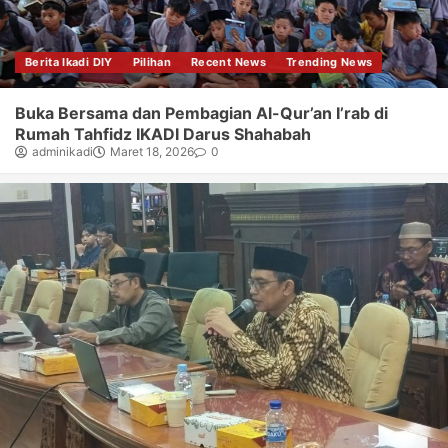
Berita Ikadi DIY
Pilihan
Recent News
Trending News
Buka Bersama dan Pembagian Al-Qur’an I’rab di
Rumah Tahfidz IKADI Darus Shahabah
adminikadi
Maret 18, 2026
0