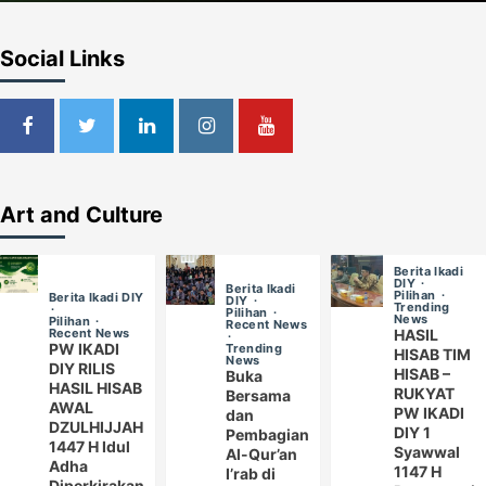
Social Links
Art and Culture
Berita Ikadi
DIY
Berita Ikadi
Pilihan
Berita Ikadi DIY
DIY
Trending
Pilihan
News
Pilihan
Recent News
Recent News
HASIL
PW IKADI
Trending
HISAB TIM
News
DIY RILIS
HISAB –
Buka
HASIL HISAB
RUKYAT
Bersama
AWAL
PW IKADI
dan
DZULHIJJAH
DIY 1
Pembagian
1447 H Idul
Syawwal
Al-Qur’an
Adha
1147 H
I’rab di
Diperkirakan