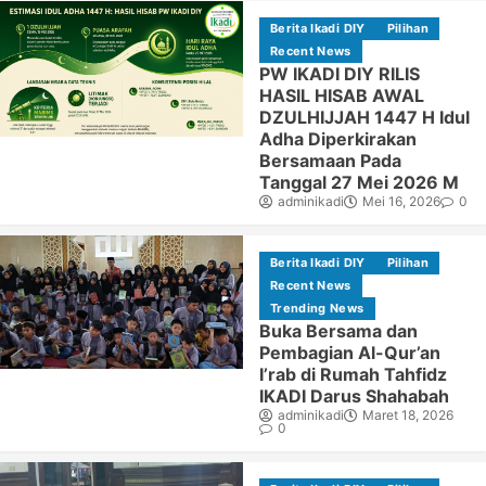
Berita Ikadi DIY
Pilihan
Recent News
PW IKADI DIY RILIS
HASIL HISAB AWAL
DZULHIJJAH 1447 H Idul
Adha Diperkirakan
Bersamaan Pada
Tanggal 27 Mei 2026 M
adminikadi
Mei 16, 2026
0
Berita Ikadi DIY
Pilihan
Recent News
Trending News
Buka Bersama dan
Pembagian Al-Qur’an
I’rab di Rumah Tahfidz
IKADI Darus Shahabah
adminikadi
Maret 18, 2026
0