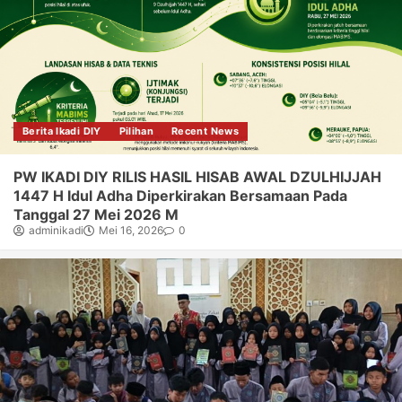
Berita Ikadi DIY
Pilihan
Recent News
PW IKADI DIY RILIS HASIL HISAB AWAL DZULHIJJAH
1447 H Idul Adha Diperkirakan Bersamaan Pada
Tanggal 27 Mei 2026 M
adminikadi
Mei 16, 2026
0