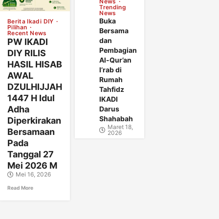
News
Trending
News
Buka
Berita Ikadi DIY
Pilihan
Bersama
Recent News
dan
PW IKADI
Pembagian
DIY RILIS
Al-Qur’an
HASIL HISAB
I’rab di
AWAL
Rumah
DZULHIJJAH
Tahfidz
1447 H Idul
IKADI
Adha
Darus
Shahabah
Diperkirakan
Maret 18,
Bersamaan
2026
Pada
Tanggal 27
Mei 2026 M
Mei 16, 2026
Read More