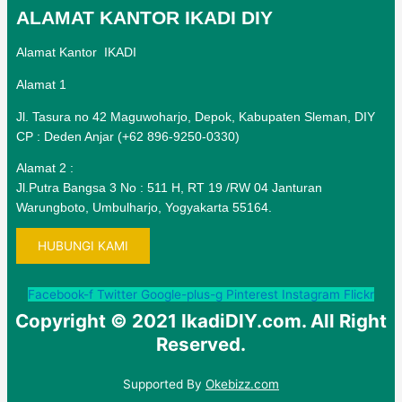
ALAMAT KANTOR IKADI DIY
Alamat Kantor IKADI
Alamat 1
Jl. Tasura no 42 Maguwoharjo, Depok, Kabupaten Sleman, DIY
CP : Deden Anjar (+62 896-9250-0330)
Alamat 2 :
Jl.Putra Bangsa 3 No : 511 H, RT 19 /RW 04 Janturan
Warungboto, Umbulharjo, Yogyakarta 55164.
HUBUNGI KAMI
Facebook-f
Twitter
Google-plus-g
Pinterest
Instagram
Flickr
Copyright © 2021 IkadiDIY.com. All Right
Reserved.
Supported By
Okebizz.com