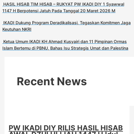
HASIL HISAB TIM HISAB – RUKYAT PW IKADI DIY 1 Syawwal
1147 H Berpotensi Jatuh Pada Tanggal 20 Maret 2026 M
IKADI Dukung Program Deradikalisasi, Tegaskan Komitmen Jaga
Keutuhan NKRI
Ketua Umum IKADI KH Ahmad Kusyairi dan 11 Pimpinan Ormas
Islam Bertemu di PBNU, Bahas Isu Strategis Umat dan Palestina
Recent News
PW IKADI DIY RILIS HASIL HISAB