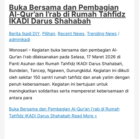
Buka Bersama dan Pembagian
Al-Qur’an I’rab di Rumah Tahfidz
IKADI Darus Shahabah
Berita Ikadi DIY
,
Pilihan
,
Recent News
,
Trending News
/
adminikadi
Wonosari – Kegiatan buka bersama dan pembagian Al-
Qur’an i’rab dilaksanakan pada Selasa, 17 Maret 2026 di
Panti Asuhan dan Rumah Tahfidz IKADI Darus Shahabah,
Bundelan, Tancep, Ngawen, Gunungkidul. Kegiatan ini diikuti
oleh sekitar 150 santri rumah tahfidz dan anak yatim dengan
penuh kebersamaan. Kegiatan ini bertujuan untuk
meningkatkan solidaritas serta mempererat kebersamaan di
antara para
Buka Bersama dan Pembagian Al-Qur’an I’rab di Rumah
Tahfidz IKADI Darus Shahabah
Read More »