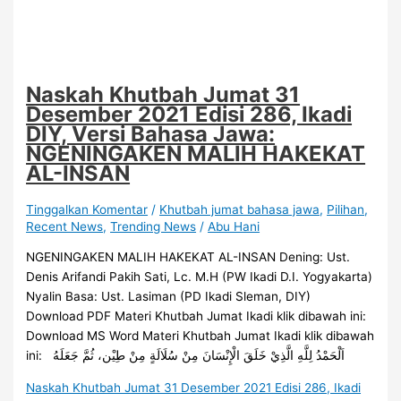
Naskah Khutbah Jumat 31
Desember 2021 Edisi 286, Ikadi
DIY, Versi Bahasa Jawa:
NGENINGAKEN MALIH HAKEKAT
AL-INSAN
Tinggalkan Komentar
/
Khutbah jumat bahasa jawa
,
Pilihan
,
Recent News
,
Trending News
/
Abu Hani
NGENINGAKEN MALIH HAKEKAT AL-INSAN Dening: Ust.
Denis Arifandi Pakih Sati, Lc. M.H (PW Ikadi D.I. Yogyakarta)
Nyalin Basa: Ust. Lasiman (PD Ikadi Sleman, DIY)
Download PDF Materi Khutbah Jumat Ikadi klik dibawah ini:
Download MS Word Materi Khutbah Jumat Ikadi klik dibawah
ini: اَلْحَمْدُ لِلَّهِ الَّذِيْ خَلَقَ الْإِنْسَانَ مِنْ سُلَالَةٍ مِنْ طِيْن، ثُمَّ جَعَلَهُ
Naskah Khutbah Jumat 31 Desember 2021 Edisi 286, Ikadi