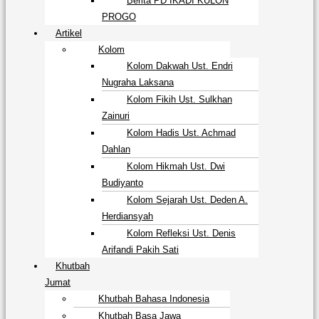
Berita PD IKADI KULON
PROGO
Artikel
Kolom
Kolom Dakwah Ust. Endri
Nugraha Laksana
Kolom Fikih Ust. Sulkhan
Zainuri
Kolom Hadis Ust. Achmad
Dahlan
Kolom Hikmah Ust. Dwi
Budiyanto
Kolom Sejarah Ust. Deden A.
Herdiansyah
Kolom Refleksi Ust. Denis
Arifandi Pakih Sati
Khutbah
Jumat
Khutbah Bahasa Indonesia
Khutbah Basa Jawa