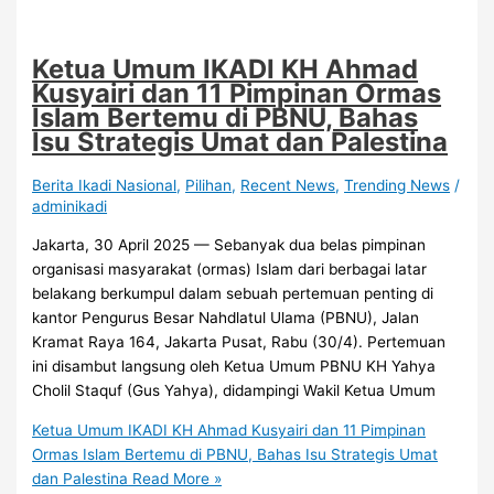
Ketua Umum IKADI KH Ahmad
Kusyairi dan 11 Pimpinan Ormas
Islam Bertemu di PBNU, Bahas
Isu Strategis Umat dan Palestina
Berita Ikadi Nasional
,
Pilihan
,
Recent News
,
Trending News
/
adminikadi
Jakarta, 30 April 2025 — Sebanyak dua belas pimpinan
organisasi masyarakat (ormas) Islam dari berbagai latar
belakang berkumpul dalam sebuah pertemuan penting di
kantor Pengurus Besar Nahdlatul Ulama (PBNU), Jalan
Kramat Raya 164, Jakarta Pusat, Rabu (30/4). Pertemuan
ini disambut langsung oleh Ketua Umum PBNU KH Yahya
Cholil Staquf (Gus Yahya), didampingi Wakil Ketua Umum
Ketua Umum IKADI KH Ahmad Kusyairi dan 11 Pimpinan
Ormas Islam Bertemu di PBNU, Bahas Isu Strategis Umat
dan Palestina
Read More »