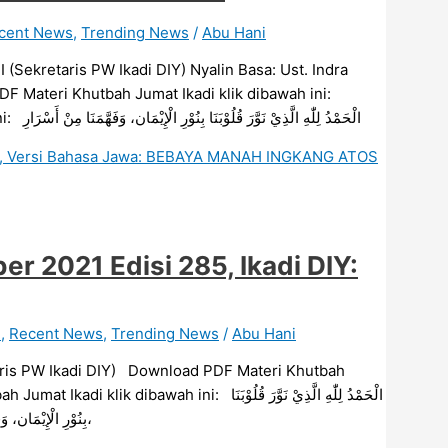
cent News
,
Trending News
/
Abu Hani
ekretaris PW Ikadi DIY) Nyalin Basa: Ust. Indra
F Materi Khutbah Jumat Ikadi klik dibawah ini:
Download MS Word Materi Khutbah Jumat Ikadi klik dibawah ini: الْحَمْدُ لِلّٰهِ الَّذِيْ نَوَّرَ قُلُوْبَنَا بِنُوْرِ الْإِيْمَان، وَفَهَّمَنَا مِنْ أَسْرَارِ
DIY, Versi Bahasa Jawa: BEBAYA MANAH INGKANG ATOS
 2021 Edisi 285, Ikadi DIY:
n
,
Recent News
,
Trending News
/
Abu Hani
ris PW Ikadi DIY) Download PDF Materi Khutbah
: الْحَمْدُ لِلّٰهِ الَّذِيْ نَوَّرَ قُلُوْبَنَا
بِنُوْرِ الْإِيْمَان، وَفَهَّمَنَا مِنْ أَسْرَارِ الْحَدِيْثِ وَالْقُرْآن. أَشْهَدُ أَنْ لَّا إِلٰهَ إِلَّا اللهُ وَحْدَهُ لاَ شَرِيكَ لَه،