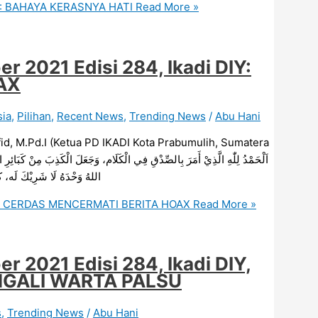
IY: BAHAYA KERASNYA HATI
Read More »
 2021 Edisi 284, Ikadi DIY:
AX
sia
,
Pilihan
,
Recent News
,
Trending News
/
Abu Hani
 M.Pd.I (Ketua PD IKADI Kota Prabumulih, Sumatera
اللهُ وَحْدَهُ لَا شَرِيْكَ لَه، كَثِ
DIY: CERDAS MENCERMATI BERITA HOAX
Read More »
 2021 Edisi 284, Ikadi DIY,
INGALI WARTA PALSU
s
,
Trending News
/
Abu Hani