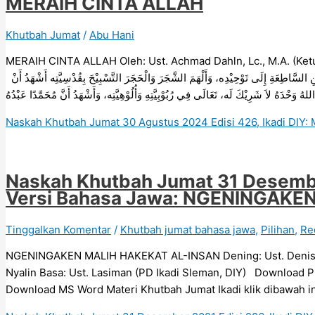
MERAIH CINTA ALLAH
Khutbah Jumat
/
Abu Hani
MERAIH CINTA ALLAH Oleh: Ust. Achmad Dahln, Lc., M.A. (Ket
اَلْحَمْدُ لِلَّهِ الَّذِيْ أَضَاءَ الْقُلُوْبَ بِنُوْرِ كِتَابِه، وَأَرْشَدَ الْعُقُوْلَ بِالْبَرَاهِيْنِ السَّاطِعَةِ إِلَى تَوْحِيْدِه، وَأَلْهَمَ الشَّجَرَ وَالْحَجَرَ التَّسْبِيْحَ بِقُدْسِيَّتِه أَشْهَدُ أَنْ
Naskah Khutbah Jumat 30 Agustus 2024 Edisi 426, Ikadi DIY
Naskah Khutbah Jumat 31 Desember
Versi Bahasa Jawa: NGENINGAKE
Tinggalkan Komentar
/
Khutbah jumat bahasa jawa
,
Pilihan
,
Re
NGENINGAKEN MALIH HAKEKAT AL-INSAN Dening: Ust. Denis Arif
Nyalin Basa: Ust. Lasiman (PD Ikadi Sleman, DIY) Download PD