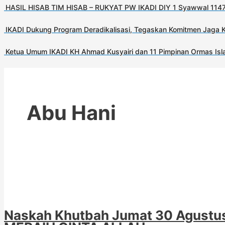
HASIL HISAB TIM HISAB – RUKYAT PW IKADI DIY 1 Syawwal 1147
IKADI Dukung Program Deradikalisasi, Tegaskan Komitmen Jaga 
Ketua Umum IKADI KH Ahmad Kusyairi dan 11 Pimpinan Ormas Isla
Abu Hani
Naskah Khutbah Jumat 30 Agustus 