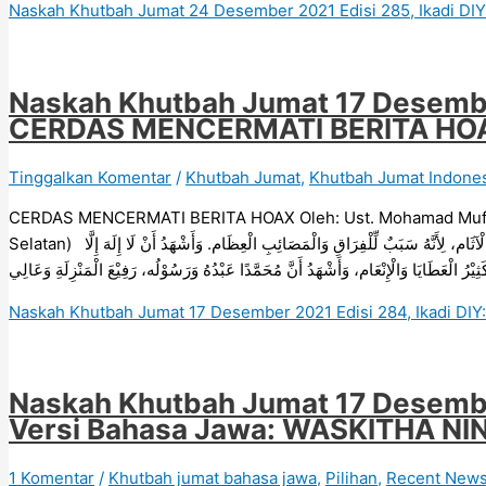
Naskah Khutbah Jumat 24 Desember 2021 Edisi 285, Ikadi D
Naskah Khutbah Jumat 17 Desember
CERDAS MENCERMATI BERITA HO
Tinggalkan Komentar
/
Khutbah Jumat
,
Khutbah Jumat Indone
CERDAS MENCERMATI BERITA HOAX Oleh: Ust. Mohamad Mufid,
Selatan) اَلْحَمْدُ لِلّٰهِ الَّذِيْ أَمَرَ بِالصِّدْقِ فِي الْكَلَام، وَجَعَلَ الْكَذِبَ مِنْ كَبَائِرِ الْآثَام، لِأَنَّهُ سَبَبٌ لِّلْفِرَاقِ وَالْمَصَائِبِ الْعِظَام. وَأَشْهَدُ أَنْ لَا إِلَهَ إِلَّا
يْرُ الْعَطَايَا وَالْإِنْعَام، وَأَشْهَدُ أَنَّ مُحَمَّدًا عَبْدُهُ وَرَسُوْلُه، رَفِيْعَ الْمَنْزِلَةِ وَعَالِي
Naskah Khutbah Jumat 17 Desember 2021 Edisi 284, Ikadi 
Naskah Khutbah Jumat 17 Desember
Versi Bahasa Jawa: WASKITHA N
1 Komentar
/
Khutbah jumat bahasa jawa
,
Pilihan
,
Recent New