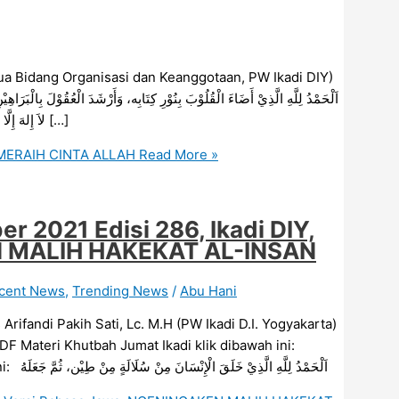
ua Bidang Organisasi dan Keanggotaan, PW Ikadi DIY)
لاَ إِلهَ إِلَّا اللهُ وَحْدَهُ لاَ شَرِيْكَ لَه، تَعَالَى فِي رُبُوْبِيَّتِهِ وَأُلُوْهِيَّتِه، وَأَشْهَدُ أَنَّ مُحَمَّدًا عَبْدُهُ […]
: MERAIH CINTA ALLAH
Read More »
 2021 Edisi 286, Ikadi DIY,
N MALIH HAKEKAT AL-INSAN
cent News
,
Trending News
/
Abu Hani
andi Pakih Sati, Lc. M.H (PW Ikadi D.I. Yogyakarta)
F Materi Khutbah Jumat Ikadi klik dibawah ini:
Download MS Word Materi Khutbah Jumat Ikadi klik dibawah ini: اَلْحَمْدُ لِلَّهِ الَّذِيْ خَلَقَ الْإِنْسَانَ مِنْ سُلَالَةٍ مِنْ طِيْن، ثُمَّ جَعَلَهُ