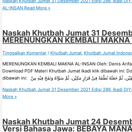
Naskah Khutbah Jumat 31 Desember 2021 Edisi 286, Ikadi D
AL-INSAN
Read More »
Naskah Khutbah Jumat 31 Desember
MERENUNGKAN KEMBALI MAKNA 
Tinggalkan Komentar
/
Khutbah Jumat
,
Khutbah Jumat Indone
MERENUNGKAN KEMBALI MAKNA AL-INSAN Oleh: Denis Arifandi P
Download PDF Materi Khutbah Jumat Ikadi klik dibawah ini: D
dibawah ini:  ثُمَّ جَعَلَهُ نُطْفَةً فِيْ قَرَارٍ مَكِيْن، ثُمَّ سَوَّاهُ وَنَفَخَ فِيْهِ مِنْ
Naskah Khutbah Jumat 31 Desember 2021 Edisi 286, Ikadi
More »
Naskah Khutbah Jumat 24 Desember
Versi Bahasa Jawa: BEBAYA MAN