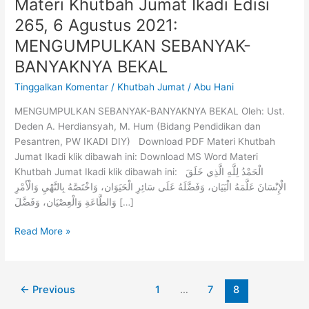
Materi Khutbah Jumat Ikadi Edisi
265, 6 Agustus 2021:
MENGUMPULKAN SEBANYAK-
BANYAKNYA BEKAL
Tinggalkan Komentar
/
Khutbah Jumat
/
Abu Hani
MENGUMPULKAN SEBANYAK-BANYAKNYA BEKAL Oleh: Ust.
Deden A. Herdiansyah, M. Hum (Bidang Pendidikan dan
Pesantren, PW IKADI DIY) Download PDF Materi Khutbah
Jumat Ikadi klik dibawah ini: Download MS Word Materi
Khutbah Jumat Ikadi klik dibawah ini: الْحَمْدُ لِلَّهِ الَّذِي خَلَقَ
الْإِنْسَانَ عَلَّمَهُ الْبَيَان، وَفَضَّلَهُ عَلَى سَائِرِ الْحَيَوَان، وَاخْتَصَّهُ بِالنَّهْيِ وَالْأَمْرِ
وَالطَّاعَةِ وَالْعِصْيَان، وَفَضَّلَ […]
Read More »
←
Previous
1
…
7
8