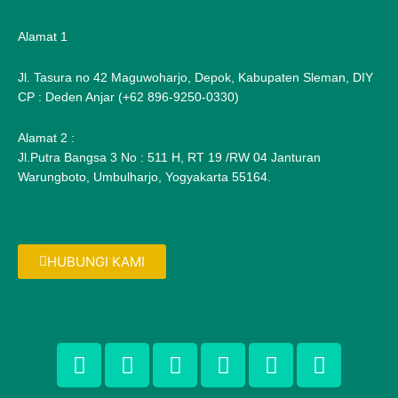
Alamat 1
Jl. Tasura no 42 Maguwoharjo, Depok, Kabupaten Sleman, DIY
CP : Deden Anjar (+62 896-9250-0330)
Alamat 2 :
Jl.Putra Bangsa 3 No : 511 H, RT 19 /RW 04 Janturan
Warungboto, Umbulharjo, Yogyakarta 55164.
HUBUNGI KAMI
F
T
G
P
I
F
a
w
o
i
n
l
c
i
o
n
s
i