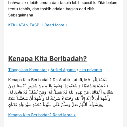
bahwa zikir lebih umum dan tasbih lebih spesifik. Zikir belum
tentu tasbih, dan tasbih adalah bagian dari zikir.
Sebagaimana
KEKUATAN TASBIH
Read More »
Kenapa Kita Beribadah?
Tinggalkan Komentar
/
Artikel Agama
/
eko priyanto
Kenapa Kita Beribadah? Dr. Atabik Luthfi, MA الـحَمْدَ لِلّهِ
نَـحْمَدُهُ وَنَسْتَعِيْنُهُ وَنَسْتَغْفِرُهُ، وَنَعُوذُ بِاللهِ مِنْ شُرُورِ أَنْفُسِنَا وَمِنْ
سَيِّئَاتِ أَعْمَالِنَا، مَنْ يَهْدِهِ اللهُ فَلَا مُضِلَّ لَهُ، وَمَنْ يُضْلِلْ فَلَا هَادِيَ لَهُ،
وَأَشْهَدُ أَن لاَّ إِلَهَ إِلاَّ الله وَحْدَهُ لَا شَرِيْكَ لَهُ وَأَشْهَدُ أَنَّ مُـحَمَّداً عَبْدُهُ
وَرَسُولُه اَللَّهُمَّ صَلِّ وَسَلِّمْ عَلَى سَيِّدِناَ مُحَمَّدٍ سَيِّدِ وَلَدِ عَدْناَنِ,
Kenapa Kita Beribadah?
Read More »