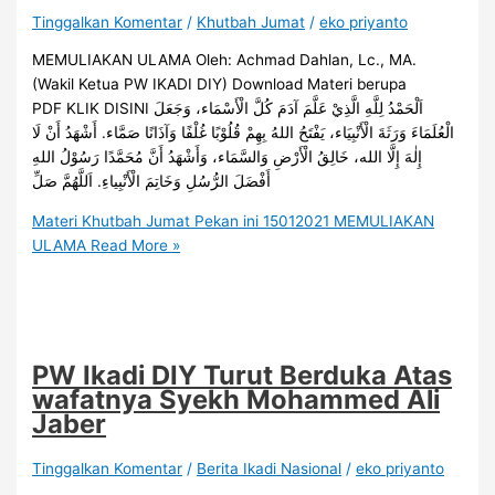
Tinggalkan Komentar
/
Khutbah Jumat
/
eko priyanto
MEMULIAKAN ULAMA Oleh: Achmad Dahlan, Lc., MA.
(Wakil Ketua PW IKADI DIY) Download Materi berupa
PDF KLIK DISINI اَلْحَمْدُ لِلَّهِ الَّذِيْ عَلَّمَ آدَمَ كُلَّ الْأَسْمَاء، وَجَعَلَ
الْعُلَمَاءَ وَرَثَةَ الْأَنْبِيَاء، يَفْتَحُ اللهُ بِهِمْ قُلُوْبًا غُلْفًا وَآذَانًا صَمَّاء. أَشْهَدُ أَنْ لَا
إِلٰهَ إِلَّا الله، خَالِقُ الْأَرْضِ وَالسَّمَاء، وَأَشْهَدُ أَنَّ مُحَمَّدًا رَسُوْلُ اللهِ
أَفْضَلَ الرُّسُلِ وَخَاتِمَ الْأَنْبِياءِ. اَللَّهُمَّ صَلِّ
Materi Khutbah Jumat Pekan ini 15012021 MEMULIAKAN
ULAMA
Read More »
PW Ikadi DIY Turut Berduka Atas
wafatnya Syekh Mohammed Ali
Jaber
Tinggalkan Komentar
/
Berita Ikadi Nasional
/
eko priyanto