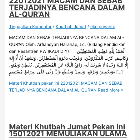
22012021 MACAM DAN SEBAB
TERJADINYA BENCANA DALAM
AL-QUR’AN
Tinggalkan Komentar
/
Khutbah Jumat
/
eko priyanto
MACAM DAN SEBAB TERJADINYA BENCANA DALAM AL-
QUR’AN Oleh: Arfiansyah Harahap, Lc. (Bidang Pendidikan
dan Pesantren PW IKADI DIY) اَلْحَمْدُ لِلَّهِ مُغِيْثِ الْمُسْتَغِيْثِيْنَ،
وَكَاشِفِ كَرْبِ الْمَكْرُوْبِيْنَ، وَمُجِيْبِ دَعْوَةِ الْمُضْطَرِّيْنَ. وَنَشْهَدُ أَنْ لَّا إِلَهَ
إِلَّا اللهُ وَحْدَهُ لَا شَرِيْكَ لَه، رَافِعُ الْبَلَاءِ عَنِ الْمُسْتَغْفِرِيْن، يُعْطِيْ وَيَمْنَع،
وَيَخْفِضُ وَيَرْفَع، وَيَصِلُ وَيَقْطَع ﴿إِنَّ رَبِّي عَلَى صِرَاطٍ مُسْتَقِيمٍ﴾ […]
Materi Khutbah pekan ini 22012021 MACAM DAN SEBAB
TERJADINYA BENCANA DALAM AL-QUR’AN
Read More »
Materi Khutbah Jumat Pekan ini
15012021 MEMULIAKAN ULAMA