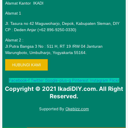
Alamat Kantor IKADI
Alamat 1
Jl. Tasura no 42 Maguwoharjo, Depok, Kabupaten Sleman, DIY
CP : Deden Anjar (+62 896-9250-0330)
Alamat 2 :
Jl.Putra Bangsa 3 No : 511 H, RT 19 /RW 04 Janturan
Warungboto, Umbulharjo, Yogyakarta 55164.
HUBUNGI KAMI
Facebook-f
Twitter
Google-plus-g
Pinterest
Instagram
Flickr
Copyright © 2021 IkadiDIY.com. All Right
Reserved.
Supported By
Okebizz.com