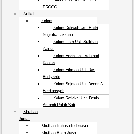
Berita PD IKADI KULON
PROGO
Artikel
Kolom
Kolom Dakwah Ust. Endri
Nugraha Laksana
Kolom Fikih Ust. Sulkhan
Zainuri
Kolom Hadis Ust. Achmad
Dahlan
Kolom Hikmah Ust. Dwi
Budiyanto
Kolom Sejarah Ust. Deden A.
Herdiansyah
Kolom Refleksi Ust. Denis
Arifandi Pakih Sati
Khutbah
Jumat
Khutbah Bahasa Indonesia
Khutbah Basa Jawa