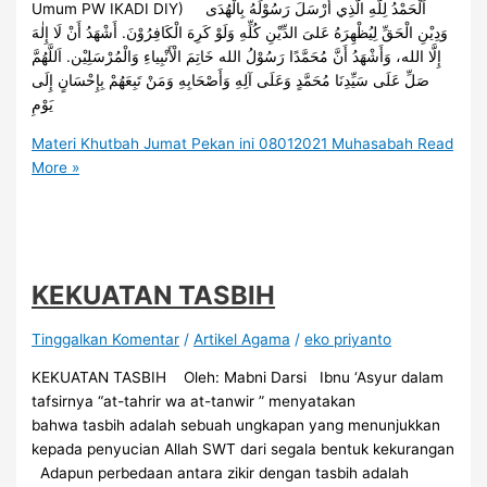
Umum PW IKADI DIY) اَلْحَمْدُ لِلَّهِ الَّذِي أَرْسَلَ رَسُوْلَهُ بِالْهُدَى
وَدِيْنِ الْحَقِّ لِيُظْهِرَهُ عَلىَ الدِّيْنِ كُلِّهِ وَلَوْ كَرِهَ الْكَافِرُوْنَ. أَشْهَدُ أَنْ لَا إِلٰهَ
إِلَّا الله، وَأَشْهَدُ أَنَّ مُحَمَّدًا رَسُوْلُ الله خَاتِمَ الْأَنْبِياءِ وَالْمُرْسَلِيْن. اَللَّهُمَّ
صَلِّ عَلَى سَيِّدِنَا مُحَمَّدٍ وَعَلَى آلِهِ وَأَصْحَابِهِ وَمَنْ تَبِعَهُمْ بِإِحْسَانٍ إِلَى
يَوْمِ
Materi Khutbah Jumat Pekan ini 08012021 Muhasabah
Read
More »
KEKUATAN TASBIH
Tinggalkan Komentar
/
Artikel Agama
/
eko priyanto
KEKUATAN TASBIH Oleh: Mabni Darsi Ibnu ‘Asyur dalam
tafsirnya “at-tahrir wa at-tanwir ” menyatakan
bahwa tasbih adalah sebuah ungkapan yang menunjukkan
kepada penyucian Allah SWT dari segala bentuk kekurangan
Adapun perbedaan antara zikir dengan tasbih adalah