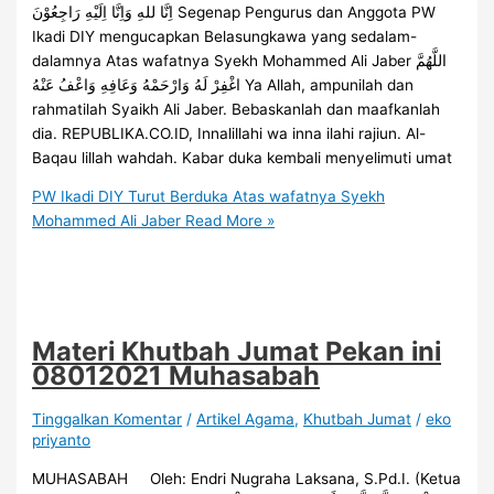
اِنَّا للهِ وَاِنَّا اِلَيْهِ رَاجِعُوْنَ Segenap Pengurus dan Anggota PW
Ikadi DIY mengucapkan Belasungkawa yang sedalam-
dalamnya Atas wafatnya Syekh Mohammed Ali Jaber اللَّهُمَّ
اغْفِرْ لَهُ وَارْحَمْهُ وَعَافِهِ وَاعْفُ عَنْهُ Ya Allah, ampunilah dan
rahmatilah Syaikh Ali Jaber. Bebaskanlah dan maafkanlah
dia. REPUBLIKA.CO.ID, Innalillahi wa inna ilahi rajiun. Al-
Baqau lillah wahdah. Kabar duka kembali menyelimuti umat
PW Ikadi DIY Turut Berduka Atas wafatnya Syekh
Mohammed Ali Jaber
Read More »
Materi Khutbah Jumat Pekan ini
08012021 Muhasabah
Tinggalkan Komentar
/
Artikel Agama
,
Khutbah Jumat
/
eko
priyanto
MUHASABAH Oleh: Endri Nugraha Laksana, S.Pd.I. (Ketua