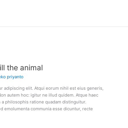
l the animal
eko priyanto
 adipiscing elit. Atqui eorum nihil est eius generis,
Non autem hoc: igitur ne illud quidem. Atque haec
a philosophis ratione quadam distinguitur.
. Sed emolumenta communia esse dicuntur, recte