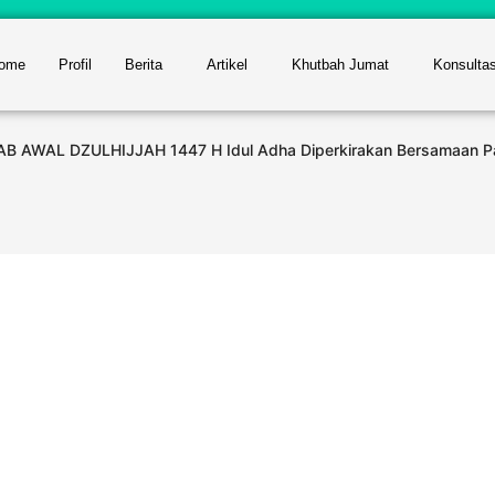
ome
Profil
Berita
Artikel
Khutbah Jumat
Konsulta
SAB AWAL DZULHIJJAH 1447 H Idul Adha Diperkirakan Bersamaan 