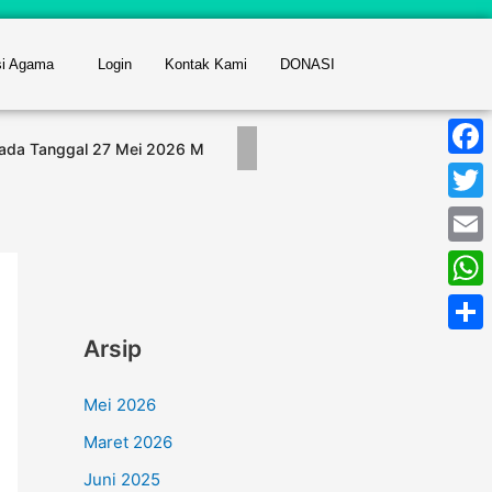
si Agama
Login
Kontak Kami
DONASI
Pada Tanggal 27 Mei 2026 M
Buka Bersama dan Pembagi
Face
Twitt
Email
What
Arsip
Shar
Mei 2026
Maret 2026
Juni 2025