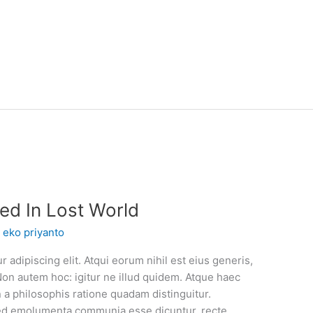
ed In Lost World
/
eko priyanto
 adipiscing elit. Atqui eorum nihil est eius generis,
Non autem hoc: igitur ne illud quidem. Atque haec
a philosophis ratione quadam distinguitur.
. Sed emolumenta communia esse dicuntur, recte