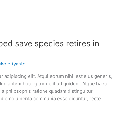
ped save species retires in
eko priyanto
 adipiscing elit. Atqui eorum nihil est eius generis,
Non autem hoc: igitur ne illud quidem. Atque haec
a philosophis ratione quadam distinguitur.
. Sed emolumenta communia esse dicuntur, recte