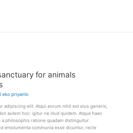
nctuary for animals
s
/
eko priyanto
 adipiscing elit. Atqui eorum nihil est eius generis,
Non autem hoc: igitur ne illud quidem. Atque haec
a philosophis ratione quadam distinguitur.
. Sed emolumenta communia esse dicuntur, recte