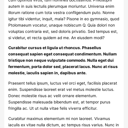
autem in suis lectulis plerumque moriuntur. Universa enim
illorum ratione cum tota vestra confligendum puto. Nonne
igitur tibi videntur, inquit, mala? Pisone in eo gymnasio, quod
Ptolomaeum vocatur, unaque nobiscum Q. Quia dolori non
voluptas contraria est, sed doloris privatio. Sed tempus est,
si videtur, et recta quidem ad me. An eiusdem modi?
Curabitur cursus et ligula ut rhoncus. Phasellus
consequat sapien eget consequat condimentum. Nullam
tristique non neque vulputate commodo. Nulla eget dui
fermentum, porta dolor sed, placerat lacus. Nunc at risus
molestie, iaculis sapien in, dapibus ante.
Praesent tellus ipsum, luctus vel orci eget, facilisis placerat
enim. Suspendisse laoreet erat vel metus molestie luctus.
Donec molestie risus ac velit ornare elementum.
Suspendisse malesuada bibendum est, at tempor purus
fringilla ac. Ut ut nulla vitae felis viverra efficitur.
Curabitur maximus elementum mi non laoreet. Vivamus
iaculis ex vitae nulla dictum, ac tempus risus varius. Nunc in