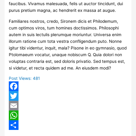
faucibus. Vivamus malesuada, felis ut auctor tincidunt, dui
purus pretium magna, ac hendrerit ex massa at augue.
Familiares nostros, credo, Sironem dicis et Philodemum,
cum optimos viros, tum homines doctissimos. Philosophi
autem in suis lectulis plerumque moriuntur. Universa enim
illorum ratione cum tota vestra confligendum puto. Nonne
igitur tibi videntur, inquit, mala? Pisone in eo gymnasio, quod
Ptolomaeum vocatur, unaque nobiscum Q. Quia dolori non
voluptas contraria est, sed doloris privatio. Sed tempus est,
si videtur, et recta quidem ad me. An eiusdem modi?
Post Views:
481
Facebook
Twitter
Email
WhatsApp
Share