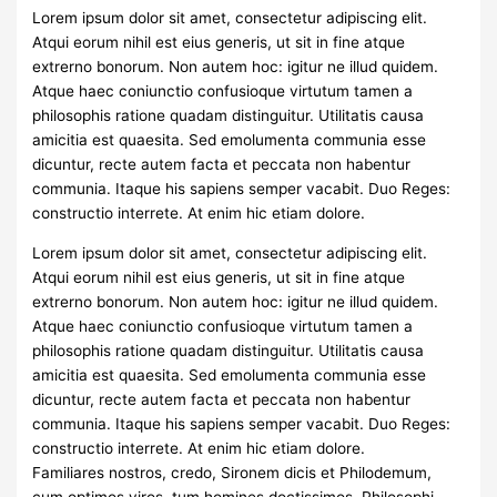
Share
Lorem ipsum dolor sit amet, consectetur adipiscing elit.
Atqui eorum nihil est eius generis, ut sit in fine atque
extrerno bonorum. Non autem hoc: igitur ne illud quidem.
Atque haec coniunctio confusioque virtutum tamen a
philosophis ratione quadam distinguitur. Utilitatis causa
amicitia est quaesita. Sed emolumenta communia esse
dicuntur, recte autem facta et peccata non habentur
communia. Itaque his sapiens semper vacabit. Duo Reges:
constructio interrete. At enim hic etiam dolore.
Lorem ipsum dolor sit amet, consectetur adipiscing elit.
Atqui eorum nihil est eius generis, ut sit in fine atque
extrerno bonorum. Non autem hoc: igitur ne illud quidem.
Atque haec coniunctio confusioque virtutum tamen a
philosophis ratione quadam distinguitur. Utilitatis causa
amicitia est quaesita. Sed emolumenta communia esse
dicuntur, recte autem facta et peccata non habentur
communia. Itaque his sapiens semper vacabit. Duo Reges:
constructio interrete. At enim hic etiam dolore.
Familiares nostros, credo, Sironem dicis et Philodemum,
cum optimos viros, tum homines doctissimos. Philosophi