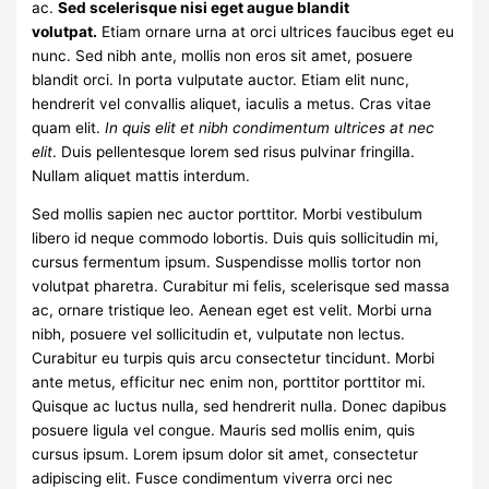
ac.
Sed scelerisque nisi eget augue blandit
volutpat.
Etiam ornare urna at orci ultrices faucibus eget eu
nunc. Sed nibh ante, mollis non eros sit amet, posuere
blandit orci. In porta vulputate auctor. Etiam elit nunc,
hendrerit vel convallis aliquet, iaculis a metus. Cras vitae
quam elit.
In quis elit et nibh condimentum ultrices at nec
elit
. Duis pellentesque lorem sed risus pulvinar fringilla.
Nullam aliquet mattis interdum.
Sed mollis sapien nec auctor porttitor. Morbi vestibulum
libero id neque commodo lobortis. Duis quis sollicitudin mi,
cursus fermentum ipsum. Suspendisse mollis tortor non
volutpat pharetra. Curabitur mi felis, scelerisque sed massa
ac, ornare tristique leo. Aenean eget est velit. Morbi urna
nibh, posuere vel sollicitudin et, vulputate non lectus.
Curabitur eu turpis quis arcu consectetur tincidunt. Morbi
ante metus, efficitur nec enim non, porttitor porttitor mi.
Quisque ac luctus nulla, sed hendrerit nulla. Donec dapibus
posuere ligula vel congue. Mauris sed mollis enim, quis
cursus ipsum. Lorem ipsum dolor sit amet, consectetur
adipiscing elit. Fusce condimentum viverra orci nec