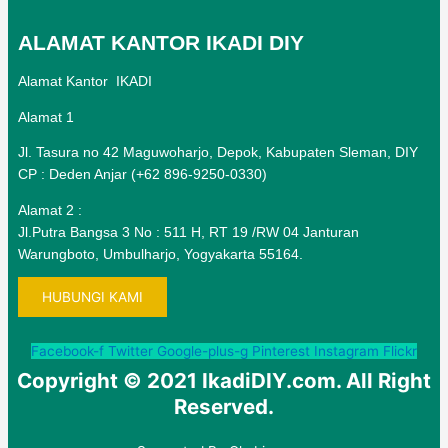
ALAMAT KANTOR IKADI DIY
Alamat Kantor IKADI
Alamat 1
Jl. Tasura no 42 Maguwoharjo, Depok, Kabupaten Sleman, DIY
CP : Deden Anjar (+62 896-9250-0330)
Alamat 2 :
Jl.Putra Bangsa 3 No : 511 H, RT 19 /RW 04 Janturan
Warungboto, Umbulharjo, Yogyakarta 55164.
HUBUNGI KAMI
Facebook-f
Twitter
Google-plus-g
Pinterest
Instagram
Flickr
Copyright © 2021 IkadiDIY.com. All Right
Reserved.