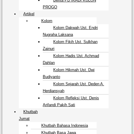
Berita PD IKADI KULON
PROGO
Artikel
Kolom
Kolom Dakwah Ust. Endri
Nugraha Laksana
Kolom Fikih Ust. Sulkhan
Zainuri
Kolom Hadis Ust. Achmad
Dahlan
Kolom Hikmah Ust. Dwi
Budiyanto
Kolom Sejarah Ust. Deden A.
Herdiansyah
Kolom Refleksi Ust. Denis
Arifandi Pakih Sati
Khutbah
Jumat
Khutbah Bahasa Indonesia
Khutbah Basa Jawa