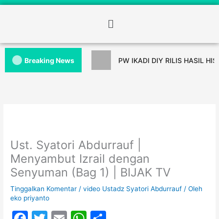
Breaking News
PW IKADI DIY RILIS HASIL HI
Ust. Syatori Abdurrauf |
Menyambut Izrail dengan
Senyuman (Bag 1) | BIJAK TV
Tinggalkan Komentar
/
video Ustadz Syatori Abdurrauf
/ Oleh
eko priyanto
F
T
E
W
S