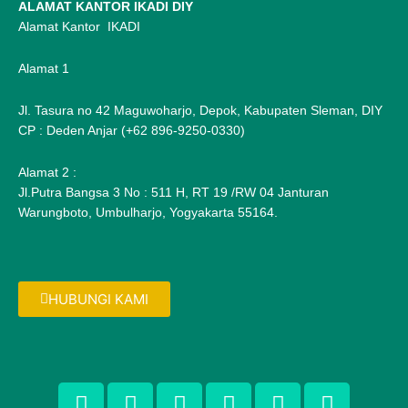
ALAMAT KANTOR IKADI DIY
Alamat Kantor IKADI
Alamat 1
Jl. Tasura no 42 Maguwoharjo, Depok, Kabupaten Sleman, DIY
CP : Deden Anjar (+62 896-9250-0330)
Alamat 2 :
Jl.Putra Bangsa 3 No : 511 H, RT 19 /RW 04 Janturan
Warungboto, Umbulharjo, Yogyakarta 55164.
HUBUNGI KAMI
F
T
G
P
I
F
a
w
o
i
n
l