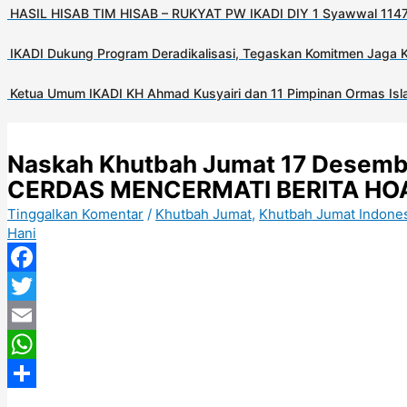
HASIL HISAB TIM HISAB – RUKYAT PW IKADI DIY 1 Syawwal 1147
IKADI Dukung Program Deradikalisasi, Tegaskan Komitmen Jaga 
Ketua Umum IKADI KH Ahmad Kusyairi dan 11 Pimpinan Ormas Isla
Naskah Khutbah Jumat 17 Desember
CERDAS MENCERMATI BERITA HO
Tinggalkan Komentar
/
Khutbah Jumat
,
Khutbah Jumat Indone
Hani
Facebook
Twitter
Email
WhatsApp
Share