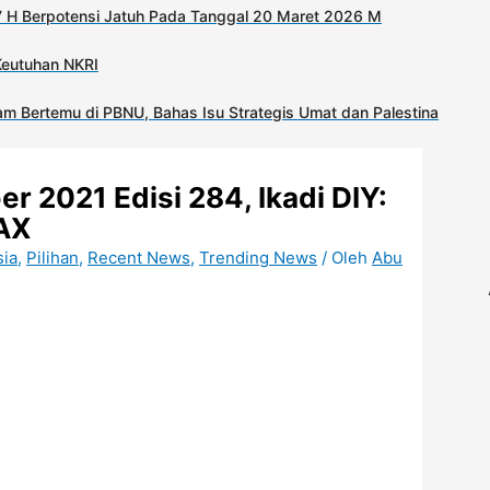
 H Berpotensi Jatuh Pada Tanggal 20 Maret 2026 M
Keutuhan NKRI
m Bertemu di PBNU, Bahas Isu Strategis Umat dan Palestina
 2021 Edisi 284, Ikadi DIY:
AX
sia
,
Pilihan
,
Recent News
,
Trending News
/ Oleh
Abu