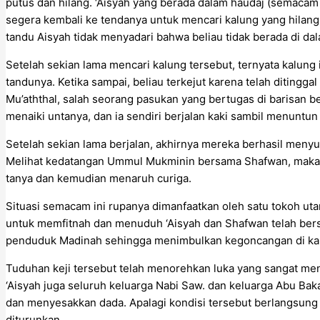
putus dan hilang. ‘Aisyah yang berada dalam haudaj (semacam 
segera kembali ke tendanya untuk mencari kalung yang hilan
tandu Aisyah tidak menyadari bahwa beliau tidak berada di da
Setelah sekian lama mencari kalung tersebut, ternyata kalung 
tandunya. Ketika sampai, beliau terkejut karena telah ditingga
Mu’aththal, salah seorang pasukan yang bertugas di barisan 
menaiki untanya, dan ia sendiri berjalan kaki sambil menuntun
Setelah sekian lama berjalan, akhirnya mereka berhasil meny
Melihat kedatangan Ummul Mukminin bersama Shafwan, maka o
tanya dan kemudian menaruh curiga.
Situasi semacam ini rupanya dimanfaatkan oleh satu tokoh uta
untuk memfitnah dan menuduh ‘Aisyah dan Shafwan telah bers
penduduk Madinah sehingga menimbulkan kegoncangan di ka
Tuduhan keji tersebut telah menorehkan luka yang sangat menda
‘Aisyah juga seluruh keluarga Nabi Saw. dan keluarga Abu Bak
dan menyesakkan dada. Apalagi kondisi tersebut berlangsung 
diturunkan.