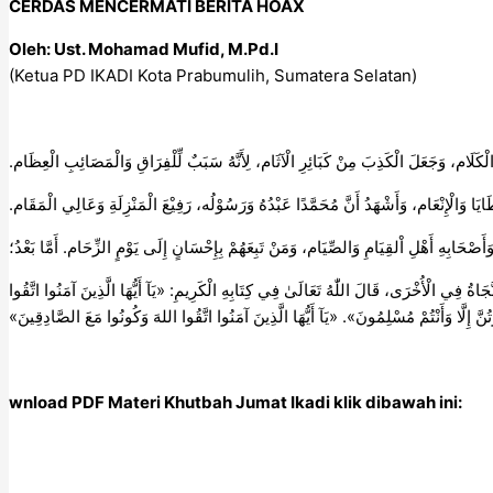
CERDAS MENCERMATI BERITA HOAX
Oleh: Ust. Mohamad Mufid, M.Pd.I
(Ketua PD IKADI Kota Prabumulih, Sumatera Selatan)
ي الْكَلَام، وَجَعَلَ الْكَذِبَ مِنْ كَبَائِرِ الْآثَام، لِأَنَّهُ سَبَبٌ لِّلْفِرَاقِ وَالْمَصَائِبِ الْعِظَام
عَطَايَا وَالْإِنْعَام، وَأَشْهَدُ أَنَّ مُحَمَّدًا عَبْدُهُ وَرَسُوْلُه، رَفِيْعَ الْمَنْزِلَةِ وَعَالِي الْمَقَام
َصْحَابِهِ أَهْلِ اْلقِيَامِ وَالصِّيَام، وَمَنْ تَبِعَهُمْ بِإِحْسَانٍ إِلَى يَوْمٍ الزِّحَام. أَمَّا بَعْدُ؛
جَاةُ فِي الْأُخْرَى، قَالَ اللّٰهُ تَعَالَىٰ فِي كِتَابِهِ الْكَرِيمِ: «يَآ أَيُّهَا الَّذِينَ آمَنُوا اتَّقُوا
وتُنَّ إِلَّا وَأَنْتُمْ مُسْلِمُونَ». «يَآ أَيُّهَا الَّذِينَ آمَنُوا اتَّقُوا اللهَ وَكُونُوا مَعَ الصَّادِقِينَ
wnload PDF Materi Khutbah Jumat Ikadi klik dibawah ini: