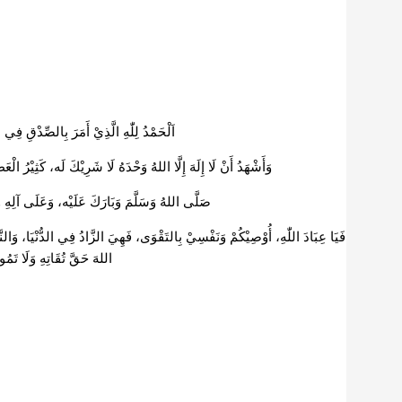
اَلْحَمْدُ لِلّٰهِ الَّذِيْ أَمَرَ بِالصِّدْقِ فِ.
وَأَشْهَدُ أَنْ لَا إِلَهَ إِلَّا اللهُ وَحْدَهُ لَا شَرِيْكَ لَه، كَثِيْرُ الْ.
صَلَّى اللهُ وَسَلَّمَ وَبَارَكَ عَلَيْه، وَعَلَى آلِهِ وَأ
فَيَا عِبَادَ اللّٰهِ، أُوْصِيْكُمْ وَنَفْسِيْ بِالتَقْوَى، فَهِيَ الزَّادُ فِي الدُّنْيَا، وَالنَّ
اللهَ حَقَّ تُقَاتِهِ وَلَا تَمُ»