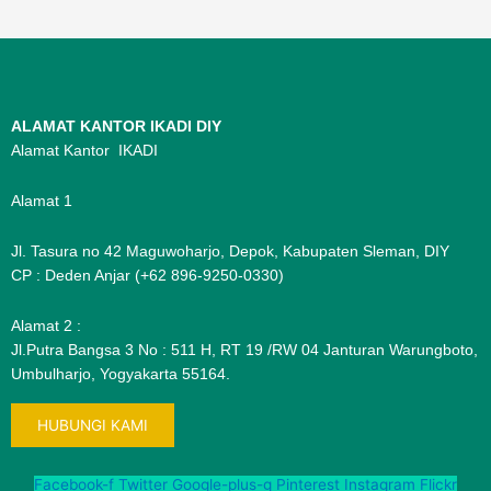
ALAMAT KANTOR IKADI DIY
Alamat Kantor IKADI
Alamat 1
Jl. Tasura no 42 Maguwoharjo, Depok, Kabupaten Sleman, DIY
CP : Deden Anjar (+62 896-9250-0330)
Alamat 2 :
Jl.Putra Bangsa 3 No : 511 H, RT 19 /RW 04 Janturan Warungboto,
Umbulharjo, Yogyakarta 55164.
HUBUNGI KAMI
Facebook-f
Twitter
Google-plus-g
Pinterest
Instagram
Flickr