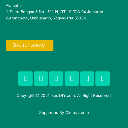
Alamat 2 :
Jl.Putra Bangsa 3 No : 511 H, RT 19 /RW 04 Janturan
Warungboto, Umbulharjo, Yogyakarta 55164.
HUBUNGI KAMI
F
T
G
P
I
F
a
w
o
i
n
l
c
i
o
n
s
i
e
t
g
t
t
c
Copyright © 2021 IkadiDIY.com. All Right Reserved.
b
t
l
e
a
k
o
e
e
r
g
r
o
Supported By
r
-
Okebizz.com
e
r
k
p
s
a