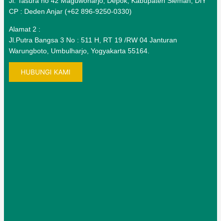
Jl. Tasura no 42 Maguwoharjo, Depok, Kabupaten Sleman, DIY
CP : Deden Anjar (+62 896-9250-0330)
Alamat 2 :
Jl.Putra Bangsa 3 No : 511 H, RT 19 /RW 04 Janturan
Warungboto, Umbulharjo, Yogyakarta 55164.
HUBUNGI KAMI