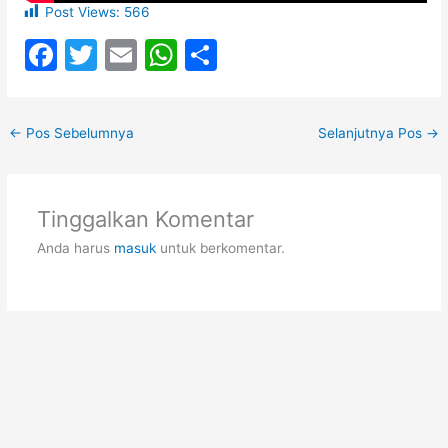
Post Views:
566
F
T
E
W
S
a
w
m
h
h
c
itt
ai
at
ar
←
Pos Sebelumnya
Selanjutnya Pos
→
e
er
l
s
e
b
A
o
p
Tinggalkan Komentar
o
p
Anda harus
masuk
untuk berkomentar.
k