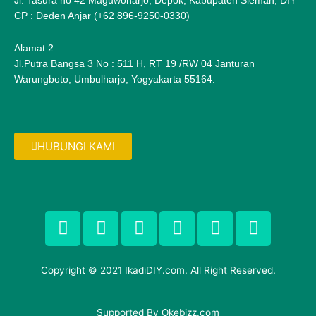
Jl. Tasura no 42 Maguwoharjo, Depok, Kabupaten Sleman, DIY
CP : Deden Anjar (+62 896-9250-0330)
Alamat 2 :
Jl.Putra Bangsa 3 No : 511 H, RT 19 /RW 04 Janturan
Warungboto, Umbulharjo, Yogyakarta 55164.
HUBUNGI KAMI
F
T
G
P
I
F
a
w
o
i
n
l
c
i
o
n
s
i
e
t
g
t
t
c
Copyright © 2021 IkadiDIY.com. All Right Reserved.
b
t
l
e
a
k
o
e
e
r
g
r
Supported By
Okebizz.com