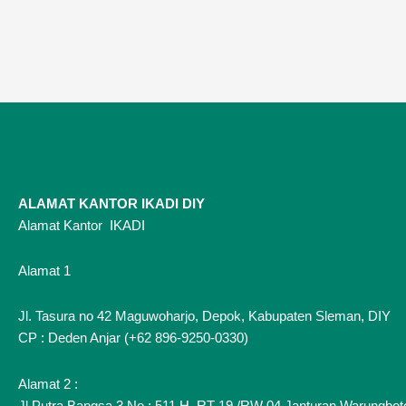
ALAMAT KANTOR IKADI DIY
Alamat Kantor IKADI
Alamat 1
Jl. Tasura no 42 Maguwoharjo, Depok, Kabupaten Sleman, DIY
CP : Deden Anjar (+62 896-9250-0330)
Alamat 2 :
Jl.Putra Bangsa 3 No : 511 H, RT 19 /RW 04 Janturan Warungbot