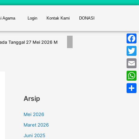
si Agama
Login
Kontak Kami
DONASI
Pada Tanggal 27 Mei 2026 M
Buka Bersama dan Pembagi
Face
Twitt
Email
What
Arsip
Shar
Mei 2026
Maret 2026
Juni 2025