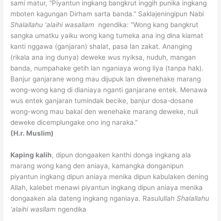
sami matur, “Piyantun ingkang bangkrut inggih punika ingkang
mboten kagungan Dirham sarta banda.” Saklajeningipun Nabi
Shalallahu ‘alaihi wasallam
ngendika: ”Wong kang bangkrut
sangka umatku yaiku wong kang tumeka ana ing dina kiamat
kanti nggawa (ganjaran) shalat, pasa lan zakat. Ananging
(rikala ana ing dunya) deweke wus nyiksa, nuduh, mangan
banda, numpahake getih lan nganiaya wong liya (tanpa hak).
Banjur ganjarane wong mau dijupuk lan diwenehake marang
wong-wong kang di dianiaya nganti ganjarane entek. Menawa
wus entek ganjaran tumindak becike, banjur dosa-dosane
wong-wong mau bakal den wenehake marang deweke, nuli
deweke dicemplungake ono ing naraka.”
(H.r. Muslim)
Kaping kalih
, dipun dongaaken kanthi donga ingkang ala
marang wong kang den aniaya, kamangka donganipun
piyantun ingkang dipun aniaya menika dipun kabulaken dening
Allah, kalebet menawi piyantun ingkang dipun aniaya menika
dongaaken ala dateng ingkang nganiaya. Rasulullah
Shalallahu
‘alaihi wasllam
ngendika