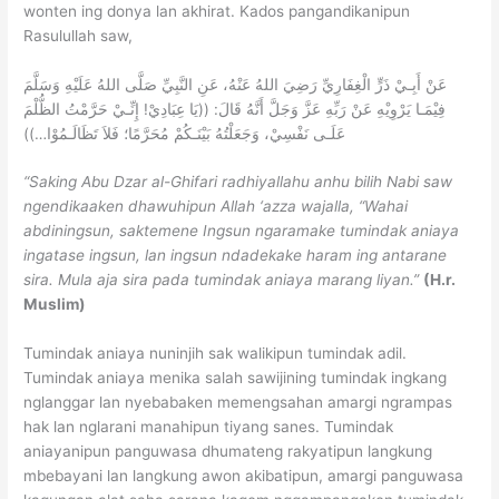
wonten ing donya lan akhirat. Kados pangandikanipun
Rasulullah saw,
عَنْ أَبِـيْ ذَرٍّ الْغِفَارِيِّ رَضِيَ اللهُ عَنْهُ، عَنِ النَّبِيِّ صَلَّى اللهُ عَلَيْهِ وَسَلَّمَ
فِيْمَـا يَرْوِيْهِ عَنْ رَبِّهِ عَزَّ وَجَلَّ أَنَّهُ قَالَ: ((يَا عِبَادِيْ! إِنِّـيْ حَرَّمْتُ الظُّلْمَ
عَلَـى نَفْسِيْ، وَجَعَلْتُهُ بَيْنَـكُمْ مُحَرَّمًا؛ فَلاَ تَظَالَـمُوْا…))
“Saking Abu Dzar al-Ghifari radhiyallahu anhu bilih Nabi saw
ngendikaaken dhawuhipun Allah ‘azza wajalla, “Wahai
abdiningsun, saktemene Ingsun ngaramake tumindak aniaya
ingatase ingsun, lan ingsun ndadekake haram ing antarane
sira. Mula aja sira pada tumindak aniaya marang liyan.”
(H.r.
Muslim)
Tumindak aniaya nuninjih sak walikipun tumindak adil.
Tumindak aniaya menika salah sawijining tumindak ingkang
nglanggar lan nyebabaken memengsahan amargi ngrampas
hak lan nglarani manahipun tiyang sanes. Tumindak
aniayanipun panguwasa dhumateng rakyatipun langkung
mbebayani lan langkung awon akibatipun, amargi panguwasa