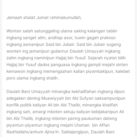
Jamaah shalat Jumat rahimakumullah,
Wonten salah satunggaling ulama saking kalangan tabiin
ingkang sanget alim, andhap asor, tuwin gagah prakoso
ingkang asmanipun Said bin Jubair. Said bin Jubair sugeng
wonten ing jamanipun gubernur Daulah Umayyah ingkang
zalim ingkang naminipun Hajjaj bin Yusuf. Sejarah nyatet bilih
Hajjaj bin Yusuf dados panguasa ingkang gampil mejahi sinten
kemawon ingkang memengsahan kalian piyambakipun, kalebet
poro ulama ingkang shalih.
Daulah Bani Umayyah minangka kekhalifahan ingkang dipun
adegaken dening Muawiyyah bin Abi Sufyan saksampunipun
konflik politik kaliyan Ali bin Abi Thalib, minangka khalifah
ingkang sah, amargi mboten setuju kaliyan kebijakanipun Ali
bin Abi Thalib, ingkang mboten paring paukuman dateng
piyantun-piyantun ingkang mejahi Utsman bin Affan
Radhiallahu‘anhum Ajma’in
. Saklajengipun, Daulah Bani