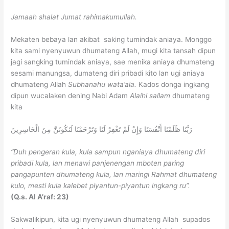
Jamaah shalat Jumat rahimakumullah.
Mekaten bebaya lan akibat saking tumindak aniaya. Monggo
kita sami nyenyuwun dhumateng Allah, mugi kita tansah dipun
jagi sangking tumindak aniaya, sae menika aniaya dhumateng
sesami manungsa, dumateng diri pribadi kito lan ugi aniaya
dhumateng Allah
Subhanahu wata’ala.
Kados donga ingkang
dipun wucalaken dening Nabi Adam
Alaihi sallam
dhumateng
kita
رَبَّنَا ظَلَمْنَا أَنْفُسَنَا وَإِنْ لَمْ تَغْفِرْ لَنَا وَتَرْحَمْنَا لَنَكُونَنَّ مِنَ الْخَاسِرِينَ
“Duh pengeran kula, kula sampun nganiaya dhumateng diri
pribadi kula, lan menawi panjenengan mboten paring
pangapunten dhumateng kula, lan maringi Rahmat dhumateng
kulo, mesti kula kalebet piyantun-piyantun ingkang ru”.
(Q.s. Al A’raf: 23)
Sakwalikipun, kita ugi nyenyuwun dhumateng Allah supados