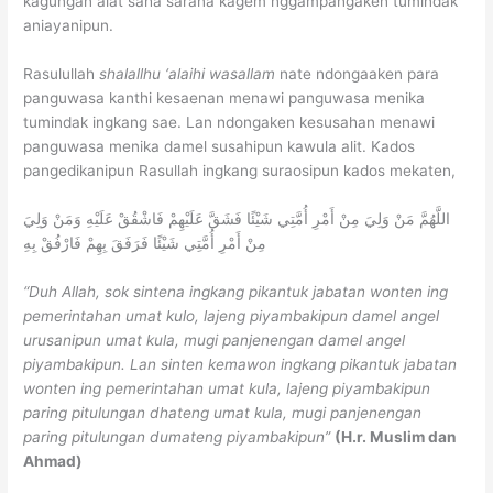
kagungan alat saha sarana kagem nggampangaken tumindak
aniayanipun.
Rasulullah
shalallhu ‘alaihi wasallam
nate ndongaaken para
panguwasa kanthi kesaenan menawi panguwasa menika
tumindak ingkang sae. Lan ndongaken kesusahan menawi
panguwasa menika damel susahipun kawula alit. Kados
pangedikanipun Rasullah ingkang suraosipun kados mekaten,
اللَّهُمَّ مَنْ وَلِيَ مِنْ أَمْرِ أُمَّتِي شَيْئًا فَشَقَّ عَلَيْهِمْ فَاشْقُقْ عَلَيْهِ وَمَنْ وَلِيَ
مِنْ أَمْرِ أُمَّتِي شَيْئًا فَرَفَقَ بِهِمْ فَارْفُقْ بِهِ
“Duh Allah, sok sintena ingkang pikantuk jabatan wonten ing
pemerintahan umat kulo, lajeng piyambakipun damel angel
urusanipun umat kula, mugi panjenengan damel angel
piyambakipun. Lan sinten kemawon ingkang pikantuk jabatan
wonten ing pemerintahan umat kula, lajeng piyambakipun
paring pitulungan dhateng umat kula, mugi panjenengan
paring pitulungan dumateng piyambakipun”
(H.r. Muslim dan
Ahmad)