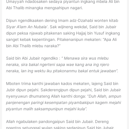
Umayyah ndadosaken sedaya piyantun ingkang mbela Ali bin
Abi Thalib minangka mengsahipun nagari.
Dipun ngendikaaken dening Imam adz-Dzahabi wonten kitab
Siyar A’lam An Nubala’
. Sak wijineng wekdal, Said bin Jubair
dipun peksa njawab pitakenan saking Hajjaj bin Yusuf ingkang
sanget kebak kepentingan. Pitakenanipun mekaten: “Apa Ali
bin Abi Thalib mlebu naraka?”
Said bin Abi Jubair ngendiko :
“ Menawa sira wus mlebu
neraka, sira bakal ngerteni sapa wae kang ana ing njero
neraka, lan ing wektu iku pitakonanmu bakal entuk jawaban”.
Mboten trima kanthi jawaban kados mekaten, lajeng Said bin
Jubir dipun pejahi. Sakderengipun dipun pejahi, Said bin Jubair
nyenyuwun dhumateng Allah kanthi donga: “
Duh Allah, ampun
panjenengan paringi kesempatan piyambakipun kagem mejahi
piyantun malih saksampunipun mejahi kula”.
Allah ngabulaken pandongaipun Said bin Jubair. Dereng
ngantos setunggal wulan saking sedanipun Said bin Jubair,