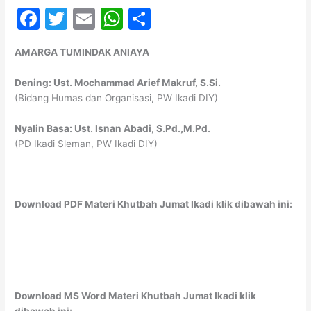
F
T
E
W
S
a
w
m
h
h
AMARGA TUMINDAK ANIAYA
c
itt
ai
at
ar
e
er
l
s
e
Dening: Ust. Mochammad Arief Makruf, S.Si.
(Bidang Humas dan Organisasi, PW Ikadi DIY)
b
A
o
p
Nyalin Basa: Ust. Isnan Abadi, S.Pd.,M.Pd.
(PD Ikadi Sleman, PW Ikadi DIY)
o
p
k
Download PDF Materi Khutbah Jumat Ikadi klik dibawah ini:
Download MS Word Materi Khutbah Jumat Ikadi klik