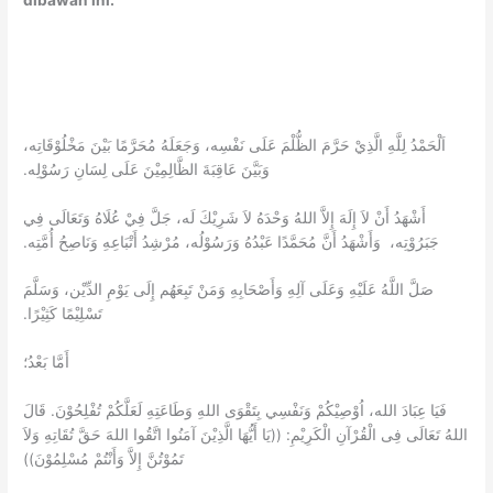
dibawah ini:
اَلْحَمْدُ لِلَّهِ الَّذِيْ حَرَّمَ الظُّلْمَ عَلَى نَفْسِه، وَجَعَلَهُ مُحَرَّمًا بَيْنَ مَخْلُوْقَاتِه،
وَبَيَّنَ عَاقِبَةَ الظَّالِمِيْنَ عَلَى لِسَانِ رَسُوْلِه.
أَشْهَدُ أَنْ لاَ إِلَهَ إِلاَّ اللهُ وَحْدَهُ لاَ شَرِيْكَ لَه، جَلَّ فِيْ عُلَاهُ وَتَعَالَى فِي
جَبَرُوْتِه، وَأَشْهَدُ أَنَّ مُحَمَّدًا عَبْدُهُ وَرَسُوْلُه، مُرْشِدُ أَتْبَاعِهِ وَنَاصِحُ أُمَّتِه.
صَلَّ اللَّهُ عَلَيْهِ وَعَلَى آلِهِ وَأَصْحَابِهِ وَمَنْ تَبِعَهُم إِلَى يَوْمِ الدِّيْن، وَسَلَّمَ
تَسْلِيْمًا كَثِيْرًا.
أَمَّا بَعْدُ؛
فَيَا عِبَادَ الله، اُوْصِيْكُمْ وَنَفْسِي بِتَقْوَى اللهِ وَطَاعَتِهِ لَعَلَّكُمْ تُفْلِحُوْنَ. قَالَ
اللهُ تَعَالَى فِى الْقُرْآنِ الْكَرِيْمِ: ((يَا أَيُّهَا الَّذِيْنَ آمَنُوا اتَّقُوا اللهَ حَقَّ تُقَاتِهِ وَلاَ
تَمُوْتُنَّ إِلاَّ وَأَنْتُمْ مُسْلِمُوْنَ))