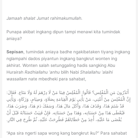
Jamaah shalat Jumat rahimakumullah.
Punapa akibat ingkang dipun tampi menawi kita tumindak
aniaya?
Sepisan
, tumindak aniaya badhe ngakibataken tiyang ingkang
nglampahi dados piyantun ingkang bangkrut wonten ing
akhirat. Wonten salah setunggaling hadis sangking Abu
Hurairah
Radhiallahu ‘anhu
bilih Nabi
Shalallahu ‘alaihi
wassallam
nate mbedheki para sahabat,
أَتَدْرُونَ مَنِ الْمُفْلِس؟ قَالُوا: الْمُفْلِسُ فِينَا مَنْ لَا دِرْهَمَ لَهُ وَلَا مَتَاع. فَقَالَ:
إِنَّ الْمُفْلِسَ مِنْ أُمَّتِي، مَنْ يَأْتِي يَوْمَ الْقِيَامَةِ بِصَلَاةٍ، وَصِيَامٍ، وَزَكَاةٍ، وَيَأْتِي
قَدْ شَتَمَ هَذَا، وَقَذَفَ هَذَا، وَأَكَلَ مَالَ هَذَا، وَسَفَكَ دَمَ هَذَا، وَضَرَبَ هَذَا،
فَيُعْطَى هَذَا مِنْ حَسَنَاتِه، وَهَذَا مِنْ حَسَنَاتِه. فَإِنْ فَنِيَتْ حَسَنَاتُهُ قَبْلَ أَنْ
يُقْضَى مَا عَلَيْهِ، أُخِذَ مِنْ خَطَايَاهُمْ فَطُرِحَتْ عَلَيْهِ، ثُمَّ طُرِحَ فِي النَّارِ.
“Apa sira ngerti sapa wong kang bangkrut iku?” Para sahabat