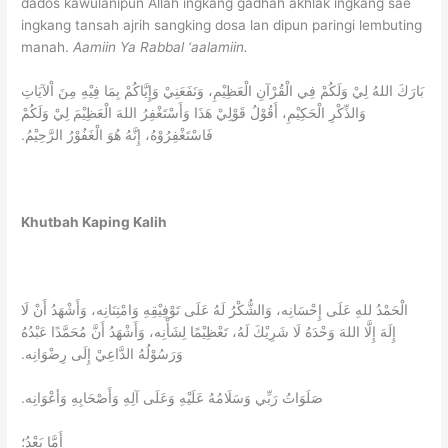
dados kawulanipun Allah ingkang gadhah akhlak ingkang sae
ingkang tansah ajrih sangking dosa lan dipun paringi lembuting
manah.
Aamiin Ya Rabbal ‘aalamiin.
بَارَكَ اللهُ لِيْ وَلَكُمْ فِي الْقُرْآنِ الْعَظِيْمِ، وَنَفَعَنِيْ وَإِيَّاكُمْ بِمَا فِيْهِ مِنَ اْلآيَاتِ
وَالذِّكْرِ الْحَكِيْمِ، أَقُوْلُ قَوْلِيْ هَذَا وَأَسْتَغْفِرُ اللهَ الْعَظِيْمَ لِيْ وَلَكُمْ
فَاسْتَغْفِرُوْهُ، إِنَّهُ هُوَ الْغَفُوْرُ الرَّحِيْمُ.
Khutbah Kaping Kalih
الْحَمْدُ للهِ عَلَى إِحْسَانِه، وَالشُّكْرُ لَهُ عَلَى تَوْفِيْقِهِ وَامْتِنَانِه، وَأَشْهَدُ أَنْ لَا
إِلَهَ إِلَّا اللهَ وَحْدَهُ لَا شَرِيْكَ لَهُ، تَعْظِيْمًا لِشَأْنِه، وَأَشْهَدُ أَنَّ مُحَمَّدًا عَبْدُهُ
وَرَسُوْلُهُ الدَّاعِيْ إِلَى رِضْوَانِه.
صَلَوَاتُ رَبِّي وَسَلَامُهُ عَلَيْهِ وَعَلَى آلِهِ وَأَصْحَابِهِ وَأعْوَانِه.
أَمَّا بَعْدُ؛