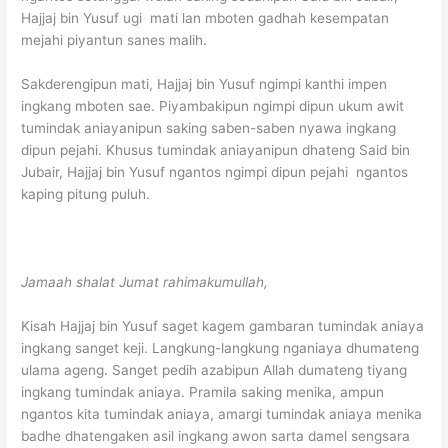
Hajjaj bin Yusuf ugi mati lan mboten gadhah kesempatan
mejahi piyantun sanes malih.
Sakderengipun mati, Hajjaj bin Yusuf ngimpi kanthi impen
ingkang mboten sae. Piyambakipun ngimpi dipun ukum awit
tumindak aniayanipun saking saben-saben nyawa ingkang
dipun pejahi. Khusus tumindak aniayanipun dhateng Said bin
Jubair, Hajjaj bin Yusuf ngantos ngimpi dipun pejahi ngantos
kaping pitung puluh.
Jamaah shalat Jumat rahimakumullah,
Kisah Hajjaj bin Yusuf saget kagem gambaran tumindak aniaya
ingkang sanget keji. Langkung-langkung nganiaya dhumateng
ulama ageng. Sanget pedih azabipun Allah dumateng tiyang
ingkang tumindak aniaya. Pramila saking menika, ampun
ngantos kita tumindak aniaya, amargi tumindak aniaya menika
badhe dhatengaken asil ingkang awon sarta damel sengsara