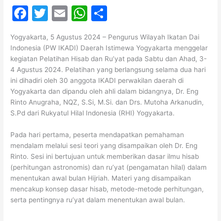
F
T
E
W
S
a
w
m
h
h
Yogyakarta, 5 Agustus 2024 – Pengurus Wilayah Ikatan Dai
c
itt
ai
at
ar
Indonesia (PW IKADI) Daerah Istimewa Yogyakarta menggelar
e
er
l
s
e
kegiatan Pelatihan Hisab dan Ru’yat pada Sabtu dan Ahad, 3-
4 Agustus 2024. Pelatihan yang berlangsung selama dua hari
b
A
ini dihadiri oleh 30 anggota IKADI perwakilan daerah di
o
p
Yogyakarta dan dipandu oleh ahli dalam bidangnya, Dr. Eng
Rinto Anugraha, NQZ, S.Si, M.Si. dan Drs. Mutoha Arkanudin,
o
p
S.Pd dari Rukyatul Hilal Indonesia (RHI) Yogyakarta.
k
Pada hari pertama, peserta mendapatkan pemahaman
mendalam melalui sesi teori yang disampaikan oleh Dr. Eng
Rinto. Sesi ini bertujuan untuk memberikan dasar ilmu hisab
(perhitungan astronomis) dan ru’yat (pengamatan hilal) dalam
menentukan awal bulan Hijriah. Materi yang disampaikan
mencakup konsep dasar hisab, metode-metode perhitungan,
serta pentingnya ru’yat dalam menentukan awal bulan.