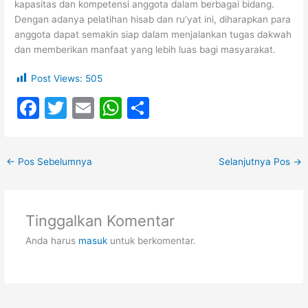
kapasitas dan kompetensi anggota dalam berbagai bidang.
Dengan adanya pelatihan hisab dan ru’yat ini, diharapkan para
anggota dapat semakin siap dalam menjalankan tugas dakwah
dan memberikan manfaat yang lebih luas bagi masyarakat.
Post Views:
505
F
T
E
W
S
a
w
m
h
h
c
itt
ai
at
ar
←
Pos Sebelumnya
Selanjutnya Pos
→
e
er
l
s
e
b
A
o
p
Tinggalkan Komentar
o
p
Anda harus
masuk
untuk berkomentar.
k