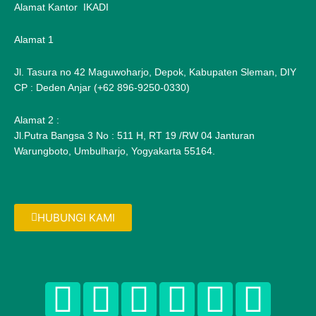
Alamat Kantor IKADI
Alamat 1
Jl. Tasura no 42 Maguwoharjo, Depok, Kabupaten Sleman, DIY
CP : Deden Anjar (+62 896-9250-0330)
Alamat 2 :
Jl.Putra Bangsa 3 No : 511 H, RT 19 /RW 04 Janturan
Warungboto, Umbulharjo, Yogyakarta 55164.
HUBUNGI KAMI
F
T
G
P
I
F