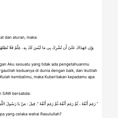
at dan aturan, maka:
وَإِن جَٰهَدَاكَ عَلَىٰٓ أَن تُشْرِكَ بِى مَا لَيْسَ لَكَ بِهِۦ عِلْمٌ فَلَا تُطِعْهُمَا ۖ 
an Aku sesuatu yang tidak ada pengetahuanmu
gaulilah keduanya di dunia dengan baik, dan ikutilah
-Kulah kembalimu, maka Kuberitakan kepadamu apa
lah SAW bersabda:
رَغِمَ أَنْفُهُ ، ثُمَّ رَغِمَ أَنْفُهُ،ثُمَّ رَغِمَ أَنْفُهُ “. قِيلَ : مَنْ يَا رَسُولَ اللَّهِ ؟ قَالَ : ” مَنْ أَدْرَكَ وَالِدَيْهِ عِنْدَ الْكِبَرِ، أَحَدَهُمَا أَوْ كِلَيْهِمَا، ثُمَّ لَمْ يَدْخُلِ الْجَنَّةَ “
iapa yang celaka wahai Rasulullah?