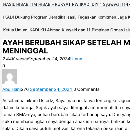
HASIL HISAB TIM HISAB – RUKYAT PW IKADI DIY 1 Syawwal 1147
IKADI Dukung Program Deradikalisasi, Tegaskan Komitmen Jaga 
Ketua Umum IKADI KH Ahmad Kusyairi dan 11 Pimpinan Ormas Isla
AYAH BERUBAH SIKAP SETELAH ME
MENINGGAL
2.44K views
September 24, 2024
Umum
0
Abu Hani
276
September 24, 2024
0
Comments
Assalamualaikum Ustadz, Saya mau bertanya tentang keraguan
dalam keluarga. Sejak ayah saya ditinggal almarhumah Ibu sa
teman SMA-nya, beliau berubah sikap terhadap saya. Dari yan
suka membandingkan saya dengan anak istri sirinya, bahkan k
salah. Dikala saya butuh motivasi karena tekanan pekerjaan dl