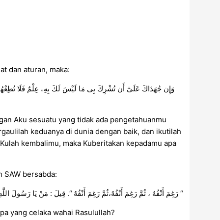
at dan aturan, maka:
وَإِن جَٰهَدَاكَ عَلَىٰٓ أَن تُشْرِكَ بِى مَا لَيْسَ لَكَ بِهِۦ عِلْمٌ فَلَا تُطِعْهُمَا ۖ 
an Aku sesuatu yang tidak ada pengetahuanmu
gaulilah keduanya di dunia dengan baik, dan ikutilah
-Kulah kembalimu, maka Kuberitakan kepadamu apa
lah SAW bersabda:
رَغِمَ أَنْفُهُ ، ثُمَّ رَغِمَ أَنْفُهُ،ثُمَّ رَغِمَ أَنْفُهُ “. قِيلَ : مَنْ يَا رَسُولَ اللَّهِ ؟ قَالَ : ” مَنْ أَدْرَكَ وَالِدَيْهِ عِنْدَ الْكِبَرِ، أَحَدَهُمَا أَوْ كِلَيْهِمَا، ثُمَّ لَمْ يَدْخُلِ الْجَنَّةَ “
iapa yang celaka wahai Rasulullah?