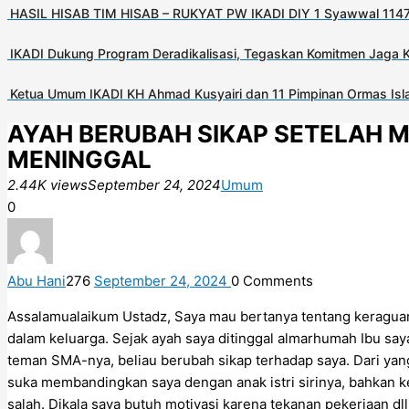
HASIL HISAB TIM HISAB – RUKYAT PW IKADI DIY 1 Syawwal 1147
IKADI Dukung Program Deradikalisasi, Tegaskan Komitmen Jaga 
Ketua Umum IKADI KH Ahmad Kusyairi dan 11 Pimpinan Ormas Isla
AYAH BERUBAH SIKAP SETELAH ME
MENINGGAL
2.44K views
September 24, 2024
Umum
0
Abu Hani
276
September 24, 2024
0
Comments
Assalamualaikum Ustadz, Saya mau bertanya tentang keraguan
dalam keluarga. Sejak ayah saya ditinggal almarhumah Ibu sa
teman SMA-nya, beliau berubah sikap terhadap saya. Dari yan
suka membandingkan saya dengan anak istri sirinya, bahkan k
salah. Dikala saya butuh motivasi karena tekanan pekerjaan dl