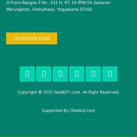
Jl.Putra Bangsa 3 No : 511 H, RT 19 /RW 04 Janturan
Warungboto, Umbulharjo, Yogyakarta 55164.
HUBUNGI KAMI
F
T
G
P
I
F
a
w
o
i
n
l
c
i
o
n
s
i
e
t
g
t
t
c
Copyright © 2021 IkadiDIY.com. All Right Reserved.
b
t
l
e
a
k
o
e
e
r
g
r
o
Supported By
r
-
Okebizz.com
e
r
k
p
s
a
-
l
t
m
f
u