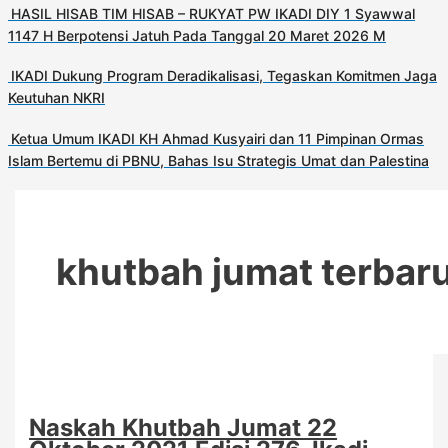
HASIL HISAB TIM HISAB – RUKYAT PW IKADI DIY 1 Syawwal
1147 H Berpotensi Jatuh Pada Tanggal 20 Maret 2026 M
IKADI Dukung Program Deradikalisasi, Tegaskan Komitmen Jaga
Keutuhan NKRI
Ketua Umum IKADI KH Ahmad Kusyairi dan 11 Pimpinan Ormas
Islam Bertemu di PBNU, Bahas Isu Strategis Umat dan Palestina
khutbah jumat terbar
Naskah Khutbah Jumat 22