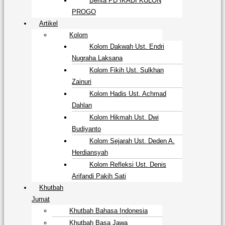
Berita PD IKADI KULON
PROGO
Artikel
Kolom
Kolom Dakwah Ust. Endri
Nugraha Laksana
Kolom Fikih Ust. Sulkhan
Zainuri
Kolom Hadis Ust. Achmad
Dahlan
Kolom Hikmah Ust. Dwi
Budiyanto
Kolom Sejarah Ust. Deden A.
Herdiansyah
Kolom Refleksi Ust. Denis
Arifandi Pakih Sati
Khutbah
Jumat
Khutbah Bahasa Indonesia
Khutbah Basa Jawa