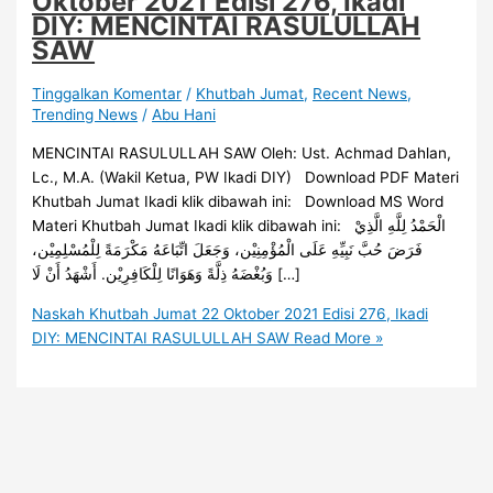
Oktober 2021 Edisi 276, Ikadi
DIY: MENCINTAI RASULULLAH
SAW
Tinggalkan Komentar
/
Khutbah Jumat
,
Recent News
,
Trending News
/
Abu Hani
MENCINTAI RASULULLAH SAW Oleh: Ust. Achmad Dahlan,
Lc., M.A. (Wakil Ketua, PW Ikadi DIY) Download PDF Materi
Khutbah Jumat Ikadi klik dibawah ini: Download MS Word
Materi Khutbah Jumat Ikadi klik dibawah ini: الْحَمْدُ لِلَّهِ الَّذِيْ
فَرَضَ حُبَّ نَبِيِّهِ عَلَى الْمُؤْمِنِيْن، وَجَعَلَ اتِّبَاعَهُ مَكْرَمَةً لِلْمُسْلِمِيْن،
وَبُغْضَهُ ذِلَّةً وَهَوَانًا لِلْكَافِرِيْن. أَشْهَدُ أَنْ لَا […]
Naskah Khutbah Jumat 22 Oktober 2021 Edisi 276, Ikadi
DIY: MENCINTAI RASULULLAH SAW
Read More »