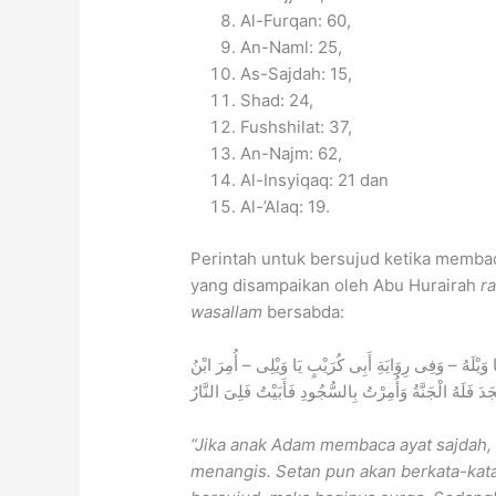
Al-Furqan: 60,
An-Naml: 25,
As-Sajdah: 15,
Shad: 24,
Fushshilat: 37,
An-Najm: 62,
Al-Insyiqaq: 21 dan
Al-’Alaq: 19.
Perintah untuk bersujud ketika memba
yang disampaikan oleh Abu Hurairah
r
wasallam
bersabda:
وَيْلَهُ – وَفِى رِوَايَةِ أَبِى كُرَيْبٍ يَا وَيْلِى – أُمِرَ ابْنُ
َ فَلَهُ الْجَنَّةُ وَأُمِرْتُ بِالسُّجُودِ فَأَبَيْتُ فَلِىَ النَّارُ
“Jika anak Adam membaca ayat sajdah, 
menangis. Setan pun akan berkata-kata