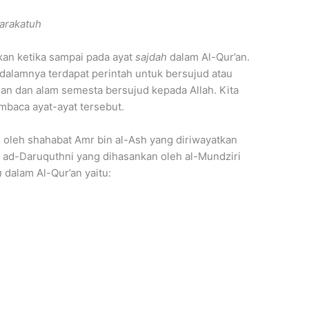
arakatuh
kan ketika sampai pada ayat
sajdah
dalam Al-Qur’an.
i dalamnya terdapat perintah untuk bersujud atau
n dan alam semesta bersujud kepada Allah. Kita
mbaca ayat-ayat tersebut.
 oleh shahabat Amr bin al-Ash yang diriwayatkan
 ad-Daruquthni yang dihasankan oleh al-Mundziri
h
dalam Al-Qur’an yaitu: