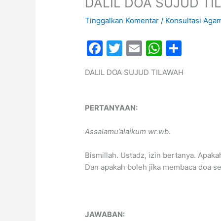
DALIL DOA SUJUD T
Tinggalkan Komentar
/
Konsultasi Aga
F
T
E
W
S
a
w
m
h
h
DALIL DOA SUJUD TILAWAH
c
itt
ai
at
ar
e
er
l
s
e
b
A
PERTANYAAN:
o
p
Assalamu’alaikum wr.wb.
o
p
k
Bismillah. Ustadz, izin bertanya. Apaka
Dan apakah boleh jika membaca doa sep
JAWABAN: