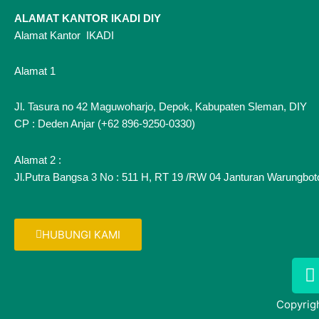
ALAMAT KANTOR IKADI DIY
Alamat Kantor IKADI
Alamat 1
Jl. Tasura no 42 Maguwoharjo, Depok, Kabupaten Sleman, DIY
CP : Deden Anjar (+62 896-9250-0330)
Alamat 2 :
Jl.Putra Bangsa 3 No : 511 H, RT 19 /RW 04 Janturan Warungbot
HUBUNGI KAMI
a
c
Copyrigh