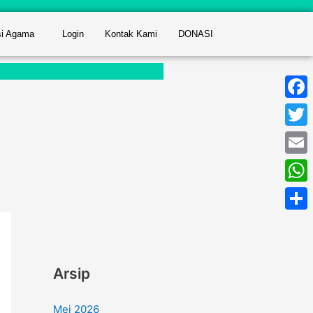
si Agama
Login
Kontak Kami
DONASI
Face
Twitt
Email
What
Shar
Arsip
Mei 2026