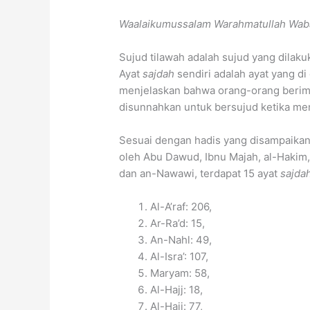
Waalaikumussalam Warahmatullah Wab
Sujud tilawah adalah sujud yang dilaku
Ayat
sajdah
sendiri adalah ayat yang d
menjelaskan bahwa orang-orang berima
disunnahkan untuk bersujud ketika me
Sesuai dengan hadis yang disampaikan
oleh Abu Dawud, Ibnu Majah, al-Hakim,
dan an-Nawawi, terdapat 15 ayat
sajda
Al-A’raf: 206,
Ar-Ra’d: 15,
An-Nahl: 49,
Al-Isra’: 107,
Maryam: 58,
Al-Hajj: 18,
Al-Hajj: 77,