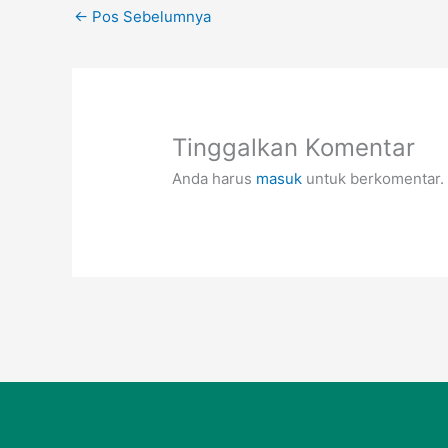
←
Pos Sebelumnya
o
p
o
p
k
Tinggalkan Komentar
Anda harus
masuk
untuk berkomentar.