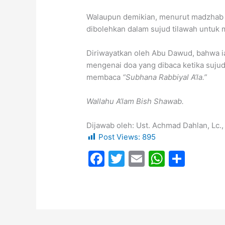
Walaupun demikian, menurut madzhab ya
dibolehkan dalam sujud tilawah untuk 
Diriwayatkan oleh Abu Dawud, bahwa i
mengenai doa yang dibaca ketika sujud 
membaca
“Subhana Rabbiyal A’la.”
Wallahu A’lam Bish Shawab.
Dijawab oleh: Ust. Achmad Dahlan, Lc.,
Post Views:
895
F
T
E
W
S
a
w
m
h
h
c
itt
ai
at
ar
e
er
l
s
e
b
A