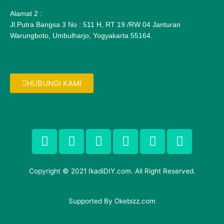
Alamat 2 :
Jl.Putra Bangsa 3 No : 511 H, RT 19 /RW 04 Janturan
Warungboto, Umbulharjo, Yogyakarta 55164.
HUBUNGI KAMI
F
T
G
P
I
F
a
w
o
i
n
l
c
i
o
n
s
i
e
t
g
t
t
c
Copyright © 2021 IkadiDIY.com. All Right Reserved.
b
t
l
e
a
k
o
e
e
r
g
r
o
Supported By
r
-
Okebizz.com
e
r
k
p
s
a