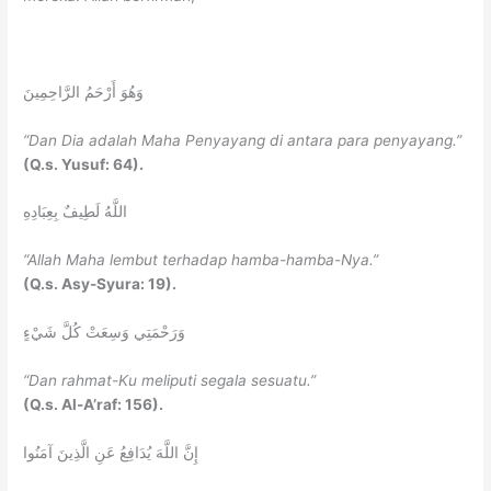
وَهُوَ أَرْحَمُ الرَّاحِمِينَ
“Dan Dia adalah Maha Penyayang di antara
para
penyayang.”
(Q.s. Yusuf: 64).
اللَّهُ لَطِيفٌ بِعِبَادِهِ
“Allah
Maha
lembut terhadap hamba-
hamba
-Nya.”
(Q.s. Asy-Syura: 19).
وَرَحْمَتِي وَسِعَتْ كُلَّ شَيْءٍ
“Dan rahmat-Ku meliputi segala
sesuatu
.”
(Q.s. Al-A’raf: 156).
إِنَّ اللَّهَ يُدَافِعُ عَنِ الَّذِينَ آمَنُوا