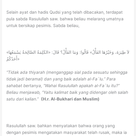
Selain ayat dan hadis Qudsi yang telah dibacakan, terdapat
pula sabda Rasulullah saw. bahwa beliau melarang umatnya
untuk bersikap pesimis. Sabda beliau,
«لاَ طِيَرَةَ، وَخَيْرُهَا الفَأْلُ» قَالُوا: وَمَا الفَأْلُ؟ قَالَ: «الكَلِمَةُ الصَّالِحَةُ يَسْمَعُهَا
أَحَدُكُمْ»
“Tidak ada thiyarah (menganggap sial pada sesuatu sehingga
tidak jadi beramal) dan yang baik adalah al-Fa`lu.”
Para
sahabat bertanya, “Wahai Rasulullah apakah al-Fa`lu itu?”
Beliau menjawab, “Yaitu kalimat baik yang didengar oleh salah
satu dari kalian.”
(H.r. Al-Bukhari dan Muslim)
Rasulullah saw. bahkan menyatakan bahwa orang yang
dengan pesimis mengatakan masyarakat telah rusak, maka ia