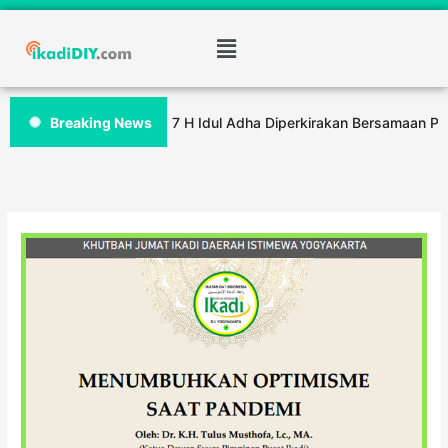
ZULHIJJAH 1447 H Idul Adha Diperkirakan Bersamaan Pada Tangg
Breaking News