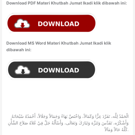
Download PDF Materi Khutbah Jumat Ikadi klik dibawah ini:
Download MS Word Materi Khutbah Jumat Ikadi klik
dibawah ini:
الْحَمْدُ لِلَّه، تَفَرَّدَ عِزًّا وَكَمَالاً، وَاخْتَصَّ بَهَاءً وَجَمَالاً وَجَلَالاً، أَحْمَدُهُ سُبْحَانَهُ
وَأَشْكُرُه، تَقَدَّسَ وَتَنَزَّهَ وَتَبَارَكَ وَتَعَالَى، وَأَسْأَلُهُ جَلَّ فِيْ عُلاَهُ صَلاَحَ الشَّأْنِ
كُلَّهُ حَالاً وَمَآلاً.