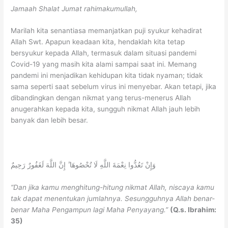
Jamaah Shalat Jumat
rahimakumullah
,
Marilah kita senantiasa memanjatkan puji syukur kehadirat
Allah Swt. Apapun keadaan kita, hendaklah kita tetap
bersyukur kepada Allah, termasuk dalam situasi pandemi
Covid-19 yang masih kita alami sampai saat ini. Memang
pandemi ini menjadikan kehidupan kita tidak nyaman; tidak
sama seperti saat sebelum virus ini menyebar. Akan tetapi, jika
dibandingkan dengan nikmat yang terus-menerus Allah
anugerahkan kepada kita, sungguh nikmat Allah jauh lebih
banyak dan lebih besar.
وَإِنْ تَعُدُّوا نِعْمَةَ اللَّهِ لَا تُحْصُوهَا ۗ إِنَّ اللَّهَ لَغَفُورٌ رَحِيمٌ
“Dan jika kamu menghitung-hitung nikmat Allah, niscaya kamu
tak dapat menentukan jumlahnya. Sesungguhnya Allah benar-
benar Maha Pengampun lagi Maha Penyayang.”
(Q.s. Ibrahim:
35)