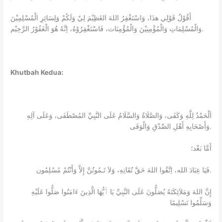
أَقُوْلُ قَوْلِي هذَا، وَاسْتَغْفِرُ اللهَ الغَظِيْمَ لِيْ وَلَكُمْ وَلِسَائِرِ الْمُسْلِمِيْنَ
وَالْمُسْلِمَاتِ وَالْمُؤْمِنِيْنَ وَالْمُؤْمِنَات، فَاسْتَغْفِرُوْهُ، اِنَّهُ هُوَ الْغَفُوْرُ الرَّحِيْم.
Khutbah Kedua:
اَلْحَمْدُ لِلَّهِ وَكَفَى، وَالصَّلَاةُ وَالسَّلَامُ عَلَى النَّبِيِّ المُصْطَفَى، وَعَلَى آلِهِ
وَأَصْحَابِهِ أَهْلِ الصِّدْقِ وَالْوَفَى.
أَمَّا بَعْد؛
فَيَا عِبَادَ الله، اِتَّقُوا اللهَ حَقَّ تُقَاتِهِ، وَلاَ تَـمُوتُنَّ إِلاَّ وَأَنْتُمْ مُسْلِمُون.
إِنَّ اللهَ وَمَلاَئِكَتَهُ يُصَلُّونَ عَلَى النَّبِيِّ يَا ٱَيُّهَا الَّذِينَ ءَامَنُوا صَلُّوا عَلَيْهِ
وَسَلِّمُوا تَسْلِيمًا