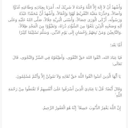
وَأَشْهَدُ أَنْ لاَ إِلَهَ إِلاَّ اللَّهُ وَحْدَهُ لاَ شَرِيْكَ لَه، أَمَرَنَا بِعِبَادَتِهِ وَطَاعَتِهِ غُدُوًّا
وَآصَالاً، وَحَذَّرَنَا مَغَبَّةَ التَّفْرِيْطِ لَهْوًا وَإِغْفَالاً، وَأَشْهَدُ أَنَّ مُحَمَّدًا عَبْدُهُ
وَرَسُولُه، أَزْكَى الْوَرَى خِصَالاً، وَأَسْنَى الْبَرِيَّةِ خِلَالاً، صَلَّى اللهُ عَلَيْهِ وَعَلَى
آلِهِ وَصَحْبِهِ الَّذِيْنَ بَلَغُوْا مِنَ السُّؤْدَدِ ذُرَاهُ، وَتَفَيَّؤُوْا مِنَ الْمَجْدِ ظِلاَلاً،
وَالتَّابِعِيْنَ وَمَنْ تَبِعَهُمْ بِإِحْسَانٍ إِلَى يَوْمِ الدِّيْن، وَسَلَّمَ تَسْلِيْمًا كَثِيْرًا.
أَمَّا بَعْد؛
فَيَا عِبَادَ الله، اتَّقُوا اللهَ حَقَّ التَّقْوَى، وَأَطِيْعُوْهُ فِي السِّرِّ وَالنَّجْوَى، قَالَ
تَعَالَى:
يَا أَيُّهَا الَّذِينَ آمَنُوا اتَّقُوا اللَّهَ حَقَّ تُقَاتِهِ وَلاَ تَمُوتُنَّ إِلاَّ وَأَنْتُمْ مُسْلِمُونَ.
وَقَالَ أَيْضًا: قُلْ يَا عِبَادِيَ الَّذِينَ أَسْرَفُوا عَلَىٰ أَنْفُسِهِمْ لَا تَقْنَطُوا مِنْ رَحْمَةِ
اللَّهِ ۚ
إِنَّ اللَّهَ يَغْفِرُ الذُّنُوبَ جَمِيعًا ۚ إِنَّهُ هُوَ الْغَفُورُ الرَّحِيمُ.