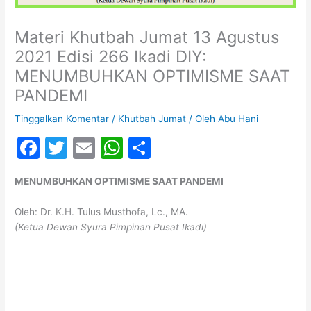
Materi Khutbah Jumat 13 Agustus
2021 Edisi 266 Ikadi DIY:
MENUMBUHKAN OPTIMISME SAAT
PANDEMI
Tinggalkan Komentar
/
Khutbah Jumat
/ Oleh
Abu Hani
F
T
E
W
S
a
w
m
h
h
MENUMBUHKAN OPTIMISME SAAT PANDEMI
c
itt
ai
at
ar
e
er
l
s
e
Oleh: Dr. K.H. Tulus Musthofa, Lc., MA.
(Ketua Dewan Syura Pimpinan Pusat Ikadi)
b
A
o
p
o
p
k