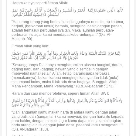
Haram zatnya seperti firman Allah:
يَٰٓأَيُّهَا ٱلَّذِينَ ءَامَنُوٓا۟ إِنَّمَا ٱلْخَمْرُ وَٱلْمَيْسِرُ وَٱلْأَنصَابُ وَٱلْأَزْلَٰمُ رِجْسٌ مِّنْ عَمَلِ
ٱلشَّيْطَٰنِ فَٱجْتَنِبُوهُ لَعَلَّكُمْ تُفْلِحُونَ
“Hai orang-orang yang beriman, sesungguhnya (meminum) khamar,
berjudi, (berkorban untuk) berhala, mengundi nasib dengan panah,
adalah termasuk perbuatan syaitan. Maka jauhilah perbuatan-
perbuatan itu agar kamu mendapat keberuntungan.” (Q.s. Al-
Ma’idah: 90)
Firman Allah yang lain:
اِنَّمَا حَرَّمَ عَلَيْكُمُ الْمَيْتَةَ وَالدَّمَ وَلَحْمَ الْخِنْزِيْرِ وَمَآ اُهِلَّ بِهٖ لِغَيْرِ اللّٰهِ ۚ فَمَنِ اضْطُرَّ
غَيْرَ بَاغٍ وَّلَا عَادٍ فَلَآ اِثْمَ عَلَيْهِ ۗ اِنَّ اللّٰهَ غَفُوْرٌ رَّحِيْمٌ
“Sesungguhnya Dia hanya mengharamkan atasmu bangkai, darah,
daging babi, dan (daging) hewan yang disembelih dengan
(menyebut nama) selain Allah. Tetapi barangsiapa terpaksa
(memakannya), bukan karena menginginkannya dan tidak (pula)
melampaui batas, maka tidak ada dosa baginya. Sungguh, Allah
Maha Pengampun, Maha Penyayang.” (Q.s. Al-Baqarah : 173).
Haram dari cara memperolehnya, seperti firman Allah SWT:
وَلَا تَأْكُلُوْٓا اَمْوَالَكُمْ بَيْنَكُمْ بِالْبَاطِلِ وَتُدْلُوْا بِهَآ اِلَى الْحُكَّامِ لِتَأْكُلُوْا فَرِيْقًا مِّنْ اَمْوَالِ
النَّاسِ بِالْاِثْمِ وَاَنْتُمْ تَعْلَمُوْنَ ࣖ
“Dan janganlah kamu makan harta di antara kamu dengan jalan
yang batil, dan (janganlah) kamu menyuap dengan harta itu kepada
para hakim, dengan maksud agar kamu dapat memakan sebagian
harta orang lain itu dengan jalan dosa, padahal kamu mengetahui.”
(Q.s. Al-Baqarah: 188).