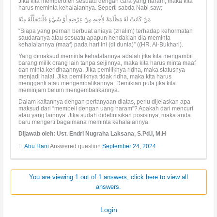
Jika kita memperoleh sesuatu dengan cara yang haram, maka kita
harus meminta kehalalannya. Seperti sabda Nabi saw:
مَنْ كَانَتْ لَهُ مَظْلَمَةٌ لِأَخِيهِ مِنْ عِرْضِهِ أَوْ شَيْءٍ فَلْيَتَحَلَّلْهُ مِنْهُ
“Siapa yang pernah berbuat aniaya (zhalim) terhadap kehormatan
saudaranya atau sesuatu apapun hendaklah dia meminta
kehalalannya (maaf) pada hari ini (di dunia)” ((HR. Al-Bukhari).
Yang dimaksud meminta kehalalannya adalah jika kita mengambil
barang milik orang lain tanpa seijinnya, maka kita harus minta maaf
dan minta keridhaannya. Jika pemiliknya ridha, maka statusnya
menjadi halal. Jika pemiliknya tidak ridha, maka kita harus
mengganti atau mengembalikannya. Demikian pula jika kita
meminjam belum mengembalikannya.
Dalam kaitannya dengan pertanyaan diatas, perlu dijelaskan apa
maksud dari “membeli dengan uang haram”? Apakah dari mencuri
atau yang lainnya. Jika sudah didefinisikan posisinya, maka anda
baru mengerti bagaimana meminta kehalalannya.
Dijawab oleh: Ust. Endri Nugraha Laksana, S.Pd.I, M.H
Abu Hani
Answered question
September 24, 2024
You are viewing 1 out of 1 answers, click here to view all
answers.
Login