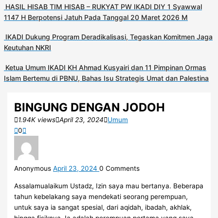
HASIL HISAB TIM HISAB – RUKYAT PW IKADI DIY 1 Syawwal
1147 H Berpotensi Jatuh Pada Tanggal 20 Maret 2026 M
IKADI Dukung Program Deradikalisasi, Tegaskan Komitmen Jaga
Keutuhan NKRI
Ketua Umum IKADI KH Ahmad Kusyairi dan 11 Pimpinan Ormas
Islam Bertemu di PBNU, Bahas Isu Strategis Umat dan Palestina
BINGUNG DENGAN JODOH
1.94K views
April 23, 2024
Umum
0
Anonymous
April 23, 2024
0
Comments
Assalamualaikum Ustadz, Izin saya mau bertanya. Beberapa
tahun kebelakang saya mendekati seorang perempuan,
untuk saya ia sangat spesial, dari aqidah, ibadah, akhlak,