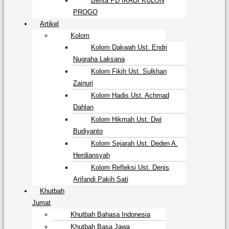
Berita PD IKADI KULON
PROGO
Artikel
Kolom
Kolom Dakwah Ust. Endri
Nugraha Laksana
Kolom Fikih Ust. Sulkhan
Zainuri
Kolom Hadis Ust. Achmad
Dahlan
Kolom Hikmah Ust. Dwi
Budiyanto
Kolom Sejarah Ust. Deden A.
Herdiansyah
Kolom Refleksi Ust. Denis
Arifandi Pakih Sati
Khutbah
Jumat
Khutbah Bahasa Indonesia
Khutbah Basa Jawa