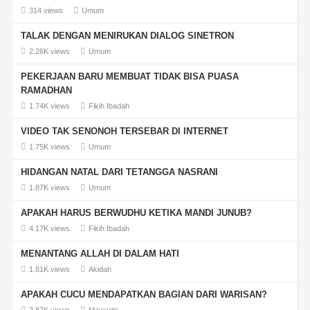
314 views
Umum
TALAK DENGAN MENIRUKAN DIALOG SINETRON
2.26K views
Umum
PEKERJAAN BARU MEMBUAT TIDAK BISA PUASA
RAMADHAN
1.74K views
Fikih Ibadah
VIDEO TAK SENONOH TERSEBAR DI INTERNET
1.75K views
Umum
HIDANGAN NATAL DARI TETANGGA NASRANI
1.87K views
Umum
APAKAH HARUS BERWUDHU KETIKA MANDI JUNUB?
4.17K views
Fikih Ibadah
MENANTANG ALLAH DI DALAM HATI
1.81K views
Akidah
APAKAH CUCU MENDAPATKAN BAGIAN DARI WARISAN?