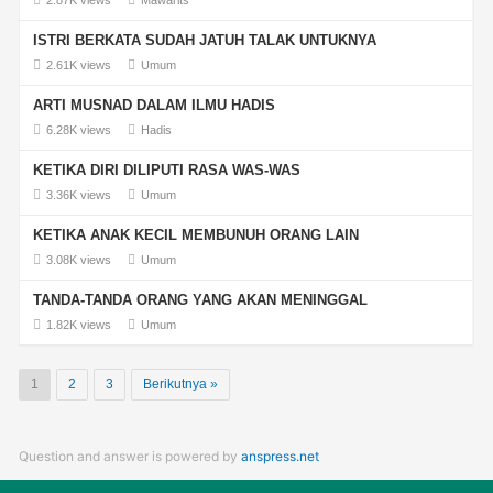
2.87K views
Mawarits
ISTRI BERKATA SUDAH JATUH TALAK UNTUKNYA
2.61K views
Umum
ARTI MUSNAD DALAM ILMU HADIS
6.28K views
Hadis
KETIKA DIRI DILIPUTI RASA WAS-WAS
3.36K views
Umum
KETIKA ANAK KECIL MEMBUNUH ORANG LAIN
3.08K views
Umum
TANDA-TANDA ORANG YANG AKAN MENINGGAL
1.82K views
Umum
1
2
3
Berikutnya »
Question and answer is powered by
anspress.net