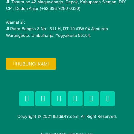
Jl. Tasura no 42 Maguwoharjo, Depok, Kabupaten Sleman, DIY
CP : Deden Anjar (+62 896-9250-0330)
Alamat 2 :
Jl.Putra Bangsa 3 No : 511 H, RT 19 /RW 04 Janturan
Warungboto, Umbulharjo, Yogyakarta 55164.
HUBUNGI KAMI
F
T
G
P
I
F
a
w
o
i
n
l
c
i
o
n
s
i
e
t
g
t
t
c
Copyright © 2021 IkadiDIY.com. All Right Reserved.
b
t
l
e
a
k
o
e
e
r
g
r