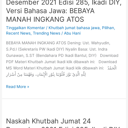
Desember 2021 Edisi 285, Ikadi DIY,
Versi Bahasa Jawa: BEBAYA
MANAH INGKANG ATOS
Tinggalkan Komentar
/
Khutbah jumat bahasa jawa
,
Pilihan
,
Recent News
,
Trending News
/
Abu Hani
BEBAYA MANAH INGKANG ATOS Dening: Ust. Wahyudin,
S.Pd.I (Sekretaris PW Ikadi DIY) Nyalin Basa: Ust. Indra
Gunawan, S.ST (Bendahara PD Ikadi Bantul, DIY) Download
PDF Materi Khutbah Jumat Ikadi klik dibawah ini: Download
MS Word Materi Khutbah Jumat Ikadi klik dibawah ini: الْحَمْدُ
لِلّٰهِ الَّذِيْ نَوَّرَ قُلُوْبَنَا بِنُوْرِ الْإِيْمَان، وَفَهَّمَنَا مِنْ أَسْرَارِ
Read More »
Naskah Khutbah Jumat 24