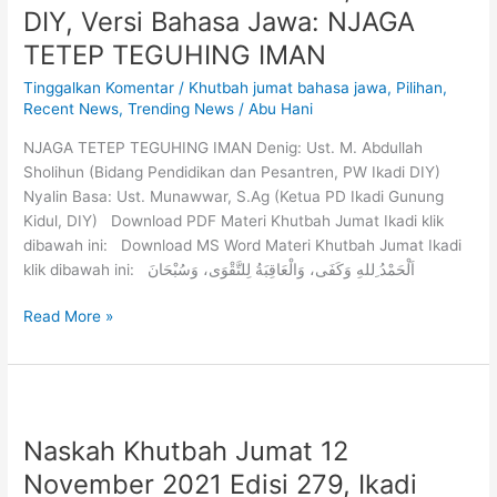
DIY, Versi Bahasa Jawa: NJAGA
TETEP TEGUHING IMAN
Tinggalkan Komentar
/
Khutbah jumat bahasa jawa
,
Pilihan
,
Recent News
,
Trending News
/
Abu Hani
NJAGA TETEP TEGUHING IMAN Denig: Ust. M. Abdullah
Sholihun (Bidang Pendidikan dan Pesantren, PW Ikadi DIY)
Nyalin Basa: Ust. Munawwar, S.Ag (Ketua PD Ikadi Gunung
Kidul, DIY) Download PDF Materi Khutbah Jumat Ikadi klik
dibawah ini: Download MS Word Materi Khutbah Jumat Ikadi
klik dibawah ini: اَلْحَمْدُ ِللهِ وَكَفَى، وَالْعَاقِبَةُ لِلتَّقْوَى، وَسُبْحَانَ
Read More »
Naskah Khutbah Jumat 12
November 2021 Edisi 279, Ikadi