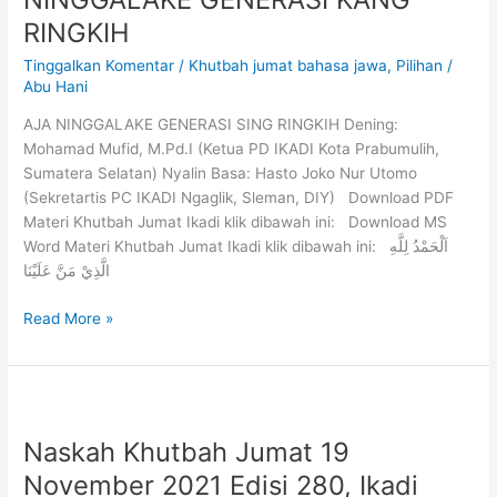
RINGKIH
Tinggalkan Komentar
/
Khutbah jumat bahasa jawa
,
Pilihan
/
Abu Hani
AJA NINGGALAKE GENERASI SING RINGKIH Dening:
Mohamad Mufid, M.Pd.I (Ketua PD IKADI Kota Prabumulih,
Sumatera Selatan) Nyalin Basa: Hasto Joko Nur Utomo
(Sekretartis PC IKADI Ngaglik, Sleman, DIY) Download PDF
Materi Khutbah Jumat Ikadi klik dibawah ini: Download MS
Word Materi Khutbah Jumat Ikadi klik dibawah ini: اَلْحَمْدُ لِلَّهِ
الَّذِيْ مَنَّ عَلَيْنَا
Read More »
Naskah Khutbah Jumat 19
November 2021 Edisi 280, Ikadi