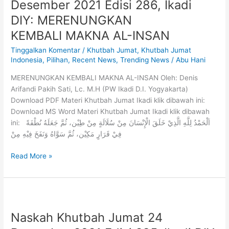
Desember 2021 Edisi 286, Ikadi
DIY: MERENUNGKAN
KEMBALI MAKNA AL-INSAN
Tinggalkan Komentar
/
Khutbah Jumat
,
Khutbah Jumat
Indonesia
,
Pilihan
,
Recent News
,
Trending News
/
Abu Hani
MERENUNGKAN KEMBALI MAKNA AL-INSAN Oleh: Denis
Arifandi Pakih Sati, Lc. M.H (PW Ikadi D.I. Yogyakarta)
Download PDF Materi Khutbah Jumat Ikadi klik dibawah ini:
Download MS Word Materi Khutbah Jumat Ikadi klik dibawah
ini: اَلْحَمْدُ لِلَّهِ الَّذِيْ خَلَقَ الْإِنْسَانَ مِنْ سُلَالَةٍ مِنْ طِيْن، ثُمَّ جَعَلَهُ نُطْفَةً
فِيْ قَرَارٍ مَكِيْن، ثُمَّ سَوَّاهُ وَنَفَخَ فِيْهِ مِنْ
Read More »
Naskah Khutbah Jumat 24