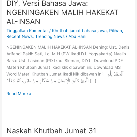
DIY, Versi Bahasa Jawa:
NGENINGAKEN MALIH HAKEKAT
AL-INSAN
Tinggalkan Komentar
/
Khutbah jumat bahasa jawa
,
Pilihan
,
Recent News
,
Trending News
/
Abu Hani
NGENINGAKEN MALIH HAKEKAT AL-INSAN Dening: Ust. Denis
Arifandi Pakih Sati, Lc. M.H (PW Ikadi D.I. Yogyakarta) Nyalin
Basa: Ust. Lasiman (PD Ikadi Sleman, DIY) Download PDF
Materi Khutbah Jumat Ikadi klik dibawah ini: Download MS
Word Materi Khutbah Jumat Ikadi klik dibawah ini: اَلْحَمْدُ لِلَّهِ
الَّذِيْ خَلَقَ الْإِنْسَانَ مِنْ سُلَالَةٍ مِنْ طِيْن، ثُمَّ جَعَلَهُ […]
Read More »
Naskah Khutbah Jumat 31