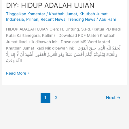
DIY: HIDUP ADALAH UJIAN
Tinggalkan Komentar
/
Khutbah Jumat
,
Khutbah Jumat
Indonesia
,
Pilihan
,
Recent News
,
Trending News
/
Abu Hani
HIDUP ADALAH UJIAN Oleh: H. Untung, S.Pd. (Ketua PD Ikadi
Kutai Kartanegara, Kaltim) Download PDF Materi Khutbah
Jumat Ikadi klik dibawah ini: Download MS Word Materi
Khutbah Jumat Ikadi klik dibawah ini: الْحَمْدُ للّهِ الَّذِي خَلَقَ الْمَوْتَ
وَالْحَيَاةَ لِيَبْلُوَكُمْ أَيُّكُمْ أَحْسَنُ عَمَلاً وَهُوَ الْعَزِيزُ الْغَفُور أَشْهَدُ أَنْ لَّا إِلهَ اِلَّا
اللّٰهُ وَحْدَهُ
Read More »
1
2
Next
→