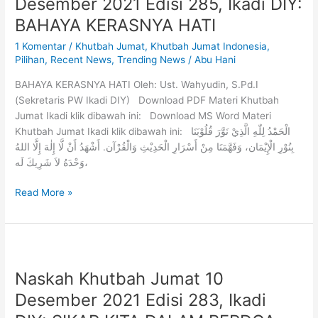
Desember 2021 Edisi 285, Ikadi DIY:
BAHAYA KERASNYA HATI
1 Komentar
/
Khutbah Jumat
,
Khutbah Jumat Indonesia
,
Pilihan
,
Recent News
,
Trending News
/
Abu Hani
BAHAYA KERASNYA HATI Oleh: Ust. Wahyudin, S.Pd.I
(Sekretaris PW Ikadi DIY) Download PDF Materi Khutbah
Jumat Ikadi klik dibawah ini: Download MS Word Materi
Khutbah Jumat Ikadi klik dibawah ini: الْحَمْدُ لِلّٰهِ الَّذِيْ نَوَّرَ قُلُوْبَنَا
بِنُوْرِ الْإِيْمَان، وَفَهَّمَنَا مِنْ أَسْرَارِ الْحَدِيْثِ وَالْقُرْآن. أَشْهَدُ أَنْ لَّا إِلٰهَ إِلَّا اللهُ
وَحْدَهُ لاَ شَرِيكَ لَه،
Read More »
Naskah Khutbah Jumat 10
Desember 2021 Edisi 283, Ikadi